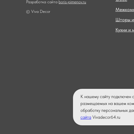
Разработка сайта
boris-pimenov.ru
Межкомн
© Viva Decor
Шторы и
Кухни и 
К нашему сайту подключен 
размещаемых на вашем комп
обработку персональных да
сайта
Vivadecor64.ru