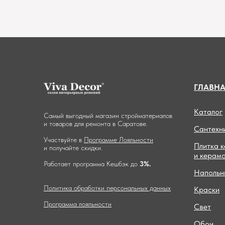
ГЛАВН
Каталог
Самый выгодный магазин стройматериалов
и товаров для ремонта в Саратове.
Сантехн
Участвуйте в
Программе Лояльности
Плитка 
и получайте скидки.
и керам
Работает программа Кешбэк до
3%.
Напольн
Политика обработки персональных данных
Краски
Программа лояльности
Свет
Обои