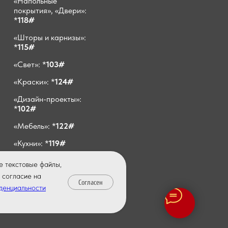
«Напольные
покрытия», «Двери»:
*
118#
«Шторы и карнизы»:
*
115#
«Свет»: *
103#
«Краски»: *
124#
«Дизайн-проекты»:
*
102#
«Мебель»: *
122#
«Кухни»: *
119#
E-mail:
е текстовые файлы,
info@vivadecor64.ru
 согласие на
Согласен
денциальности