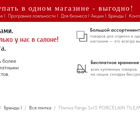
пать в одном магазине - выгодно!
е I
Программа лояльности I
Для бизнеса I
Акции I
Бренды I
Конт
ками.
Большой ассортимент
товаров для отделки в од
лько у нас в салоне!
магазине — это всегда в
а.
ь более
Бесплатное хранение
платными
всех купленных товаров
тов.
на наших складах бессро
Бренды I
Вся плитка
Плитка Fango 5x15 PORCELAIN TILE/