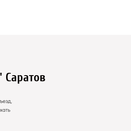
" Саратов
ъезд,
хать