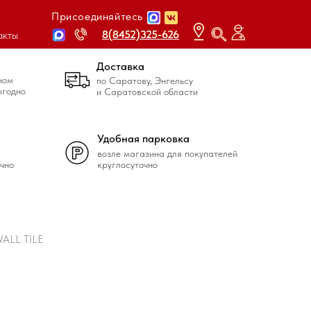
Присоединяйтесь
8(8452)325-626
8(8452)325-626
акты
Доставка
ном
по Саратову, Энгельсу
ыгодно
и Саратовской области
Удобная парковка
возле магазина для покупателей
чно
круглосуточно
WALL TILE