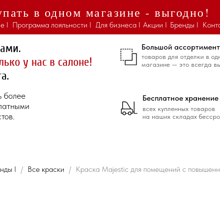
пать в одном магазине - выгодно!
е I
Программа лояльности I
Для бизнеса I
Акции I
Бренды I
Конт
ками.
Большой ассортимент
товаров для отделки в од
лько у нас в салоне!
магазине — это всегда в
а.
ь более
Бесплатное хранение
платными
всех купленных товаров
тов.
на наших складах бессро
нды I
Все краски
Краска Majestic для помещений с повышен