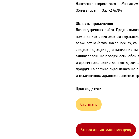
Нанесение второго слоя — Минимум 
Объем тары — 0,9л/2,7л/9л
Область применения:
Для внутренних работ. Предназначен
помещениях с высокой эксплуатацио
влажностью (в том числе кухнях, са
с водой. Подходит для нанесения на
зашпатлеванные поверхности, обои п
и древесноволокнистые плиты, мета
продукт на сложно окрашиваемые по
и помещениях административной гр
Производитель:
Charmant
Запросить актуальную цену