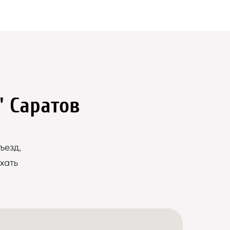
" Саратов
ъезд,
хать