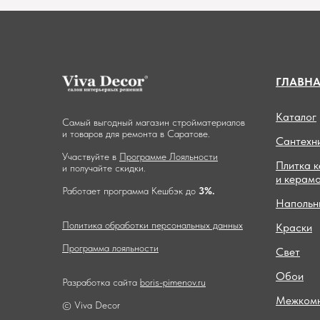
ГЛАВН
Каталог
Самый выгодный магазин стройматериалов
и товаров для ремонта в Саратове.
Сантехн
Участвуйте в
Программе Лояльности
Плитка 
и получайте скидки.
и керам
Работает программа Кешбэк до
3%.
Напольн
Политика обработки персональных данных
Краски
Программа лояльности
Свет
Обои
Разработка сайта
boris-pimenov.ru
Межкомн
© Viva Decor