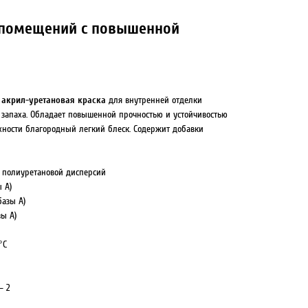
я помещений с повышенной
 акрил-уретановая краска
для внутренней отделки
о запаха. Обладает повышенной прочностью и устойчивостью
рхности благородный легкий блеск. Содержит добавки
и полиуретановой дисперсий
 А)
азы А)
зы А)
°С
— 2