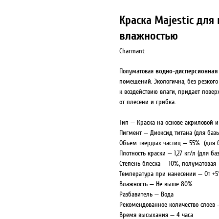
Краска Majestic дл
влажностью
Charmant
водно-дисперсионная
Полуматовая
помещений. Экологична, без резког
к воздействию влаги, придает пове
от плесени и грибка.
Тип — Краска на основе акриловой 
Пигмент — Диоксид титана (для базы
Объем твердых частиц — 55% (для б
Плотность краски — 1,27 кг/л (для ба
Степень блеска — 10%, полуматовая
Температура при нанесении — От +5
Влажность — Не выше 80%
Разбавитель — Вода
Рекомендованное количество слоев 
Время высыхания — 4 часа