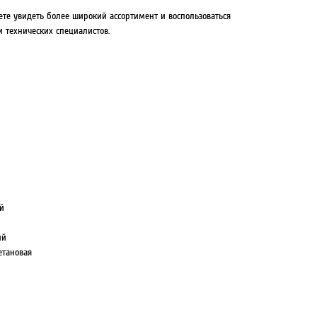
ете увидеть более широкий ассортимент и воспользоваться
 технических специалистов.
й
ий
етановая