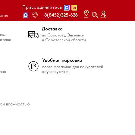
Присоединяйтесь
8(8452)325-626
8(8452)325-626
акты
Доставка
ном
по Саратову, Энгельсу
ыгодно
и Саратовской области
Удобная парковка
возле магазина для покупателей
чно
круглосуточно
ной влажностью