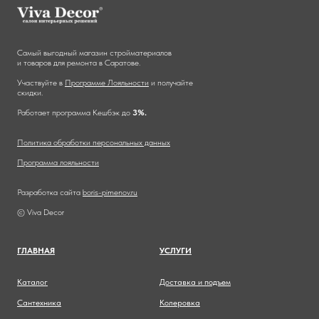
Самый выгодный магазин стройматериалов
и товаров для ремонта в Саратове.
Участвуйте в
Программе Лояльности
и получайте
скидки.
Работает программа Кешбэк до
3%.
Политика обработки персональных данных
Программа лояльности
Разработка сайта
boris-pimenov.ru
© Viva Decor
ГЛАВНА
Я
УСЛУГИ
Каталог
Доставка и подъем
Сантехника
Колеровка