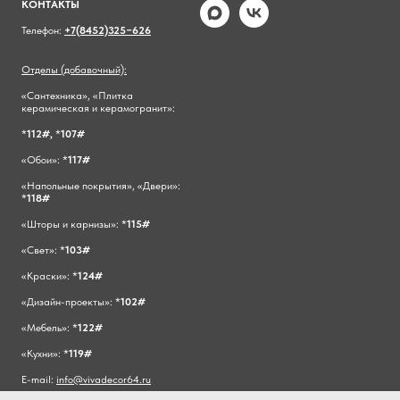
КОНТАКТЫ
Телефон:
+7(8452)325−626
Отделы (добавочный):
«Сантехника», «Плитка
керамическая и керамогранит»:
*
112#,
*
107#
«Обои»: *
117#
«Напольные покрытия», «Двери»:
*
118#
«Шторы и карнизы»: *
115#
«Свет»: *
103#
«Краски»: *
124#
«Дизайн-проекты»: *
102#
«Мебель»: *
122#
«Кухни»: *
119#
E-mail:
info@vivadecor64.ru