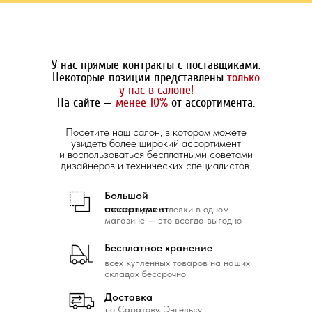
У нас прямые контракты с поставщиками.
Некоторые позиции представлены
только
у нас в салоне!
На сайте —
менее 10%
от ассортимента.
Посетите наш салон, в котором можете
увидеть более широкий ассортимент
и воспользоваться бесплатными советами
дизайнеров и технических специалистов.
Большой
ассортимент
товаров для отделки в одном
магазине — это всегда выгодно
Бесплатное хранение
всех купленных товаров на наших
складах бессрочно
Доставка
по Саратову, Энгельсу