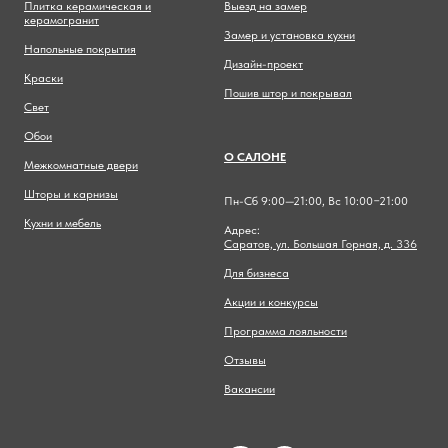
Плитка керамическая и
Выезд на замер
керамогранит
Замер и установка кухни
Напольные покрытия
Дизайн-проект
Краски
Пошив штор и покрывал
Свет
Обои
О САЛОНЕ
Межкомнатные двери
Шторы и карнизы
Пн-Сб 9:00—21:00, Вс 10:00−21:00
Кухни и мебель
Адрес:
Саратов, ул. Большая Горная, д. 336
Для бизнеса
Акции и конкурсы
Программа лояльности
Отзывы
Вакансии