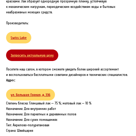
красками. Лак образует однородную прозрачную пленку, устойчивую
к механическим нагрузкам, периодическим воздействиям воды и бытовых
неабразивных моющих средств.
Производитель:
Swiss Lake
Запросить актуальную цену
Посетите наш салон, в котором сможете увидеть более широкий ассортимент
и воспользоваться бесплатными советами дизайнеров и технических специалистов.
Адрес
:
ул. Большая Горная, д. 336
Степень блеска: Глянцевый лак — 75 %; матовый лак — 10 %
Назначение: Для внутренних работ
Назначение: Для паркетных и деревянных полов
Назначение: Для сухих помещениях
Тип: Акрилово-полуретановая
Страна: Швейцария