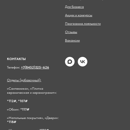
Для бизнеса
Акции и конкурсы
Программа лояльности
Отзывы
Вакансии
КОНТАКТЫ
Телефон:
+7(8452)325−626
Отделы (добавочный):
«Сантехника», «Плитка
керамическая и керамогранит»:
*
112#,
*
107#
«Обои»: *
117#
«Напольные покрытия», «Двери»:
*
118#