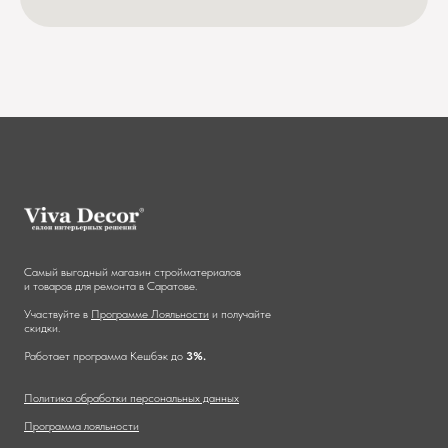
Самый выгодный магазин стройматериалов
и товаров для ремонта в Саратове.
Участвуйте в
Программе Лояльности
и получайте
скидки.
Работает программа Кешбэк до
3%.
Политика обработки персональных данных
Программа лояльности