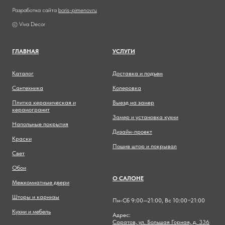
Разработка сайта
boris-pimenov.ru
© Viva Decor
ГЛАВНА
Я
УСЛУГИ
Каталог
Доставка и подъем
Сантехника
Колеровка
Плитка керамическая и
Выезд на замер
керамогранит
Замер и установка кухни
Напольные покрытия
Дизайн-проект
Краски
Пошив штор и покрывал
Свет
Обои
О САЛОНЕ
Межкомнатные двери
Шторы и карнизы
Пн-Сб 9:00—21:00, Вс 10:00−21:00
Кухни и мебель
Адрес:
Саратов, ул. Большая Горная, д. 336