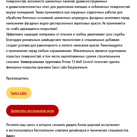
поверхностей, волокнисто-цементных панелей, древесностружечных
и древесноволокнистых плит, для укрепления мелящих и побеленных поверхностей
внутри помещений. Также применяется при наружных отделочных работах для
обработки бетонных оснований, цементных штукатурок, фасадных шпатлевок перед
нанесением фасадных водно-дисперсионных акриловых красок. Не применяется
по слабо держащимся покрытиям!
Эффективно защищает материалы от плесени и грибка, увеличивает срок службы.
Благодаря уникальным швейцарским технологиям и специальным добавкам
создает условия для равномерного и легкого нанесения краски. Рекомендуется
к применению перед любым окрашиванием. Обязательным является грунтование
пористых поверхностей, в том числе зашпатлеванных сухими строительными
смесями.
Универсальная грунтовка
Primer 1:3 Wall Control помогает сделать
финишное покрытие красками Swiss Lake безупречным.
Производитель:
Swiss Lake
Запросить актуальную цену
Посетите наш салон, в котором сможете увидеть более широкий ассортимент
и воспользоваться бесплатными советами дизайнеров и технических специалистов.
Адрес
: