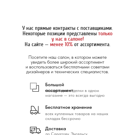
У нас прямые контракты с поставщиками.
Некоторые позиции представлены
только
у нас в салоне!
На сайте —
менее 10%
от ассортимента.
Посетите наш салон, в котором можете
увидеть более широкий ассортимент
и воспользоваться бесплатными советами
дизайнеров и технических специалистов.
Большой
ассортимент
товаров для отделки в одном
магазине — это всегда выгодно
Бесплатное хранение
всех купленных товаров на наших
складах бессрочно
Доставка
по Саратову, Энгельсу