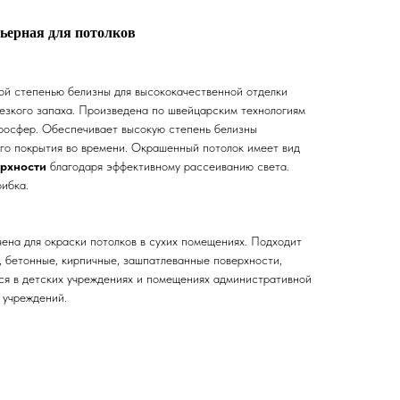
ерьерная для потолков
ой степенью белизны для высококачественной отделки
резкого запаха. Произведена по швейцарским технологиям
росфер. Обеспечивает высокую степень белизны
ого покрытия во времени. Окрашенный потолок имеет вид
ерхности
благодаря эффективному рассеиванию света.
рибка.
чена для окраски потолков в сухих помещениях. Подходит
, бетонные, кирпичные, зашпатлеванные поверхности,
ся в детских учреждениях и помещениях административной
 учреждений.