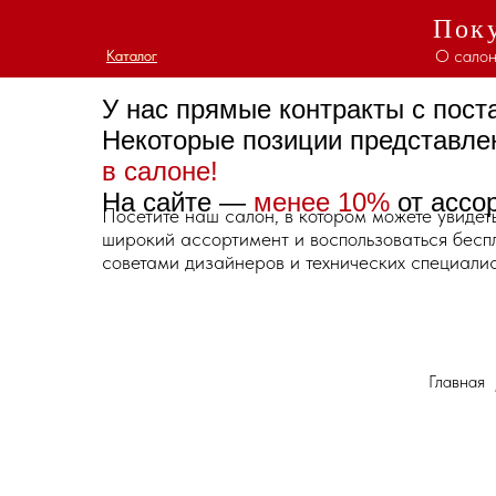
Поку
О салон
Каталог
Каталог
У нас прямые контракты с пос
Некоторые позиции представл
в салоне!
На сайте —
менее 10%
от ассо
Посетите наш салон, в котором можете увидет
широкий ассортимент и воспользоваться бес
советами дизайнеров и технических специалис
Главная