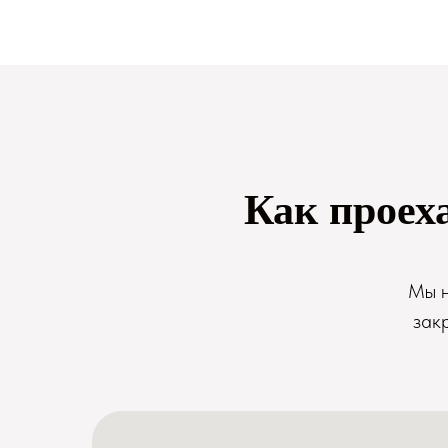
Как проех
Мы н
зак