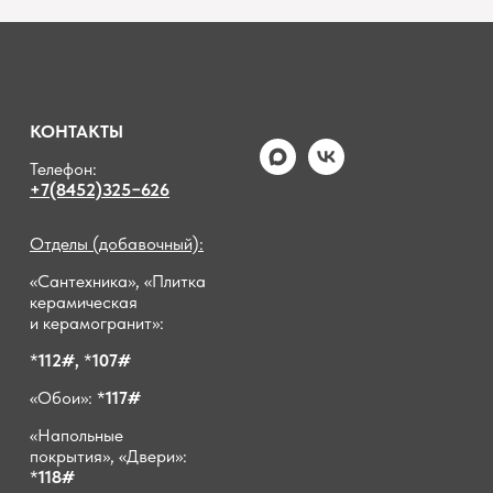
КОНТАКТЫ
Телефон:
+7(8452)325−626
Отделы (добавочный):
«Сантехника», «Плитка
керамическая
и керамогранит»:
*
112#,
*
107#
«Обои»: *
117#
«Напольные
покрытия», «Двери»:
*
118#