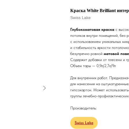
Краска White Brilliant инт
Swiss Lake
Глубокоматовая краска
с высок
потолков внутри помещений, без 
с использованием уникальных мик
и стабильность яркости потолочн
безупречно ровной
матовой пов
Содержит добавки от плесени и г
Объем тары — 0,9л/2,7л/9л
Для внутренних работ. Предназна
для нанесения на оштукатуренные
гипсокартон. Может использовать
группы лечебно-профилактических
Производитель:
Swiss Lake