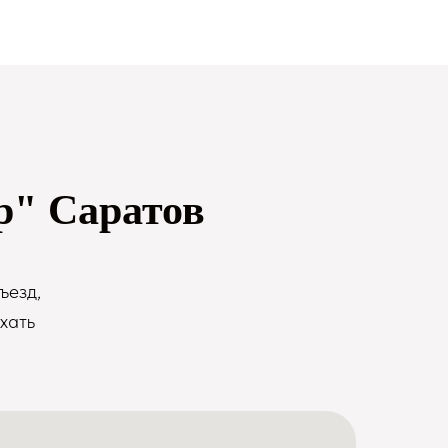
р" Саратов
ъезд,
хать