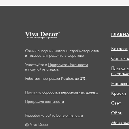
ГЛАВН
Каталог
Самый выгодный магазин стройматериалов
и товаров для ремонта в Саратове.
Сантехн
Участвуйте в
Программе Лояльности
Плитка 
и получайте скидки.
и керам
Работает программа Кешбэк до
3%.
Напольн
Политика обработки персональных данных
Краски
Программа лояльности
Свет
Обои
Разработка сайта
boris-pimenov.ru
Межкомн
© Viva Decor