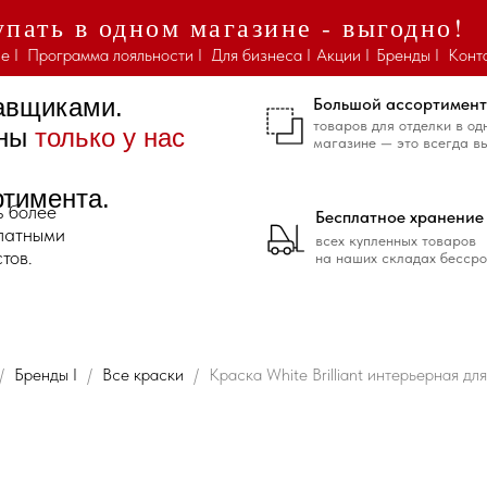
пать в одном магазине - выгодно!
е I
Программа лояльности I
Для бизнеса I
Акции I
Бренды I
Конт
тавщиками.
Большой ассортимент
товаров для отделки в од
ены
только у нас
магазине — это всегда в
ртимента.
ь более
Бесплатное хранение
платными
всех купленных товаров
тов.
на наших складах бессро
Бренды I
Все краски
Краска White Brilliant интерьерная дл