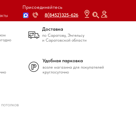
Присоединяйтесь
8(8452)325-626
8(8452)325-626
акты
Доставка
ном
по Саратову, Энгельсу
ыгодно
и Саратовской области
Удобная парковка
возле магазина для покупателей
чно
круглосуточно
я потолков