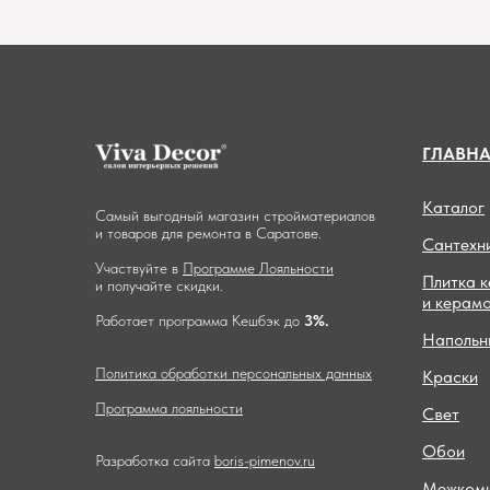
ГЛАВН
Каталог
Самый выгодный магазин стройматериалов
и товаров для ремонта в Саратове.
Сантехн
Участвуйте в
Программе Лояльности
Плитка 
и получайте скидки.
и керам
Работает программа Кешбэк до
3%.
Напольн
Политика обработки персональных данных
Краски
Программа лояльности
Свет
Обои
Разработка сайта
boris-pimenov.ru
Межкомн