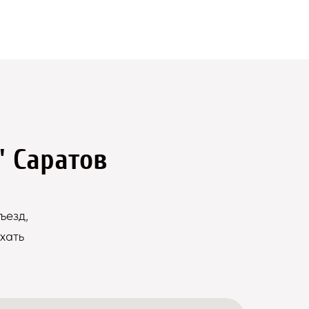
" Саратов
ъезд,
хать