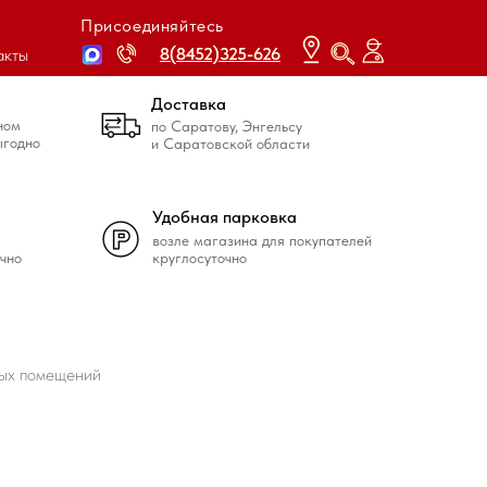
Присоединяйтесь
8(8452)325-626
8(8452)325-626
акты
Доставка
ном
по Саратову, Энгельсу
ыгодно
и Саратовской области
Удобная парковка
возле магазина для покупателей
чно
круглосуточно
ных помещений