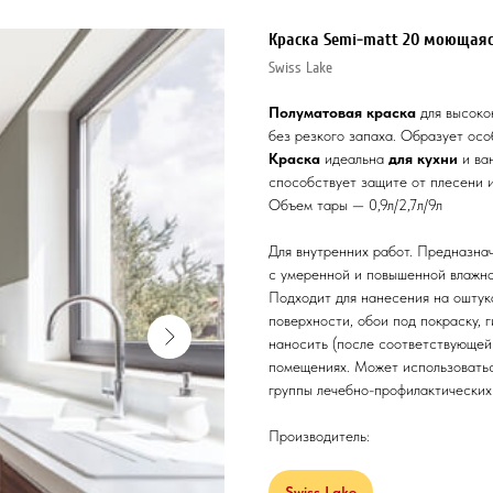
Краска Semi-matt 20 моющая
Swiss Lake
Полуматовая краска
для высоко
без резкого запаха. Образует осо
Краска
идеальна
для кухни
и ва
способствует защите от плесени и
Объем тары — 0,9л/2,7л/9л
Для внутренних работ. Предназнач
с умеренной и повышенной влажност
Подходит для нанесения на оштук
поверхности, обои под покраску, 
наносить (после соответствующей 
помещениях. Может использоватьс
группы лечебно-профилактических
Производитель:
Swiss Lake