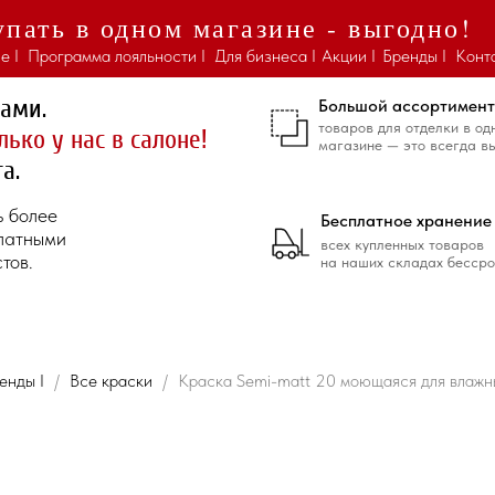
пать в одном магазине - выгодно!
е I
Программа лояльности I
Для бизнеса I
Акции I
Бренды I
Конт
ками.
Большой ассортимент
товаров для отделки в од
лько у нас в салоне!
магазине — это всегда в
а.
ь более
Бесплатное хранение
платными
всех купленных товаров
тов.
на наших складах бессро
енды I
Все краски
Краска Semi-matt 20 моющаяся для влаж