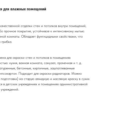
ся для влажных помещений
качественной отделки стен и потолков внутри помещений,
бо прочное покрытие, устойчивое к интенсивному мытью.
нной комнаты. Обладает фунгицидными свойствами, что
 грибка.
ена для окраски стен и потолков в помещениях
ью: кухня, ванная комната, санузел, прачечная и т. д.
атуренные, бетонные, кирпичные, зашпатлеванные
гипсокартон. Подходит для окраски радиаторов. Можно
подготовки) на старую алкидную и масляную краску в сухих
я в детских учреждениях и помещениях административной
 учреждений.