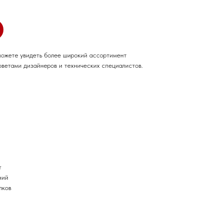
можете увидеть более широкий ассортимент
оветами дизайнеров и технических специалистов.
т
ний
лков