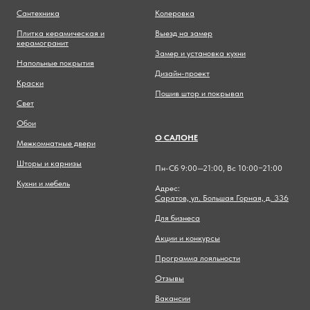
Сантехника
Колеровка
Плитка керамическая и
Выезд на замер
керамогранит
Замер и установка кухни
Напольные покрытия
Дизайн-проект
Краски
Пошив штор и покрывал
Свет
Обои
О САЛОНЕ
Межкомнатные двери
Шторы и карнизы
Пн-Сб 9:00—21:00, Вс 10:00−21:00
Кухни и мебель
Адрес:
Саратов, ул. Большая Горная, д. 336
Для бизнеса
Акции и конкурсы
Программа лояльности
Отзывы
Вакансии