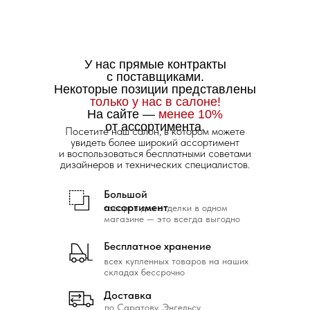
У нас прямые контракты
с поставщиками.
Некоторые позиции представлены
только у нас в салоне!
На сайте —
менее 10%
от ассортимента.
Посетите наш салон, в котором можете
увидеть более широкий ассортимент
и воспользоваться бесплатными советами
дизайнеров и технических специалистов.
Большой
ассортимент
товаров для отделки в одном
магазине — это всегда выгодно
Бесплатное хранение
всех купленных товаров на наших
складах бессрочно
Доставка
по Саратову, Энгельсу