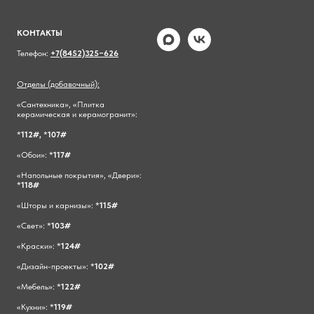
КОНТАКТЫ
Телефон:
+7(8452)325−626
Отделы (добавочный):
«Сантехника», «Плитка
керамическая и керамогранит»:
*
112#,
*
107#
«Обои»: *
117#
«Напольные покрытия», «Двери»:
*
118#
«Шторы и карнизы»: *
115#
«Свет»: *
103#
«Краски»: *
124#
«Дизайн-проекты»: *
102#
«Мебель»: *
122#
«Кухни»: *
119#