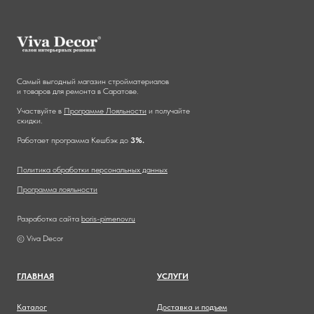
Самый выгодный магазин стройматериалов
и товаров для ремонта в Саратове.
Участвуйте в
Программе Лояльности
и получайте
скидки.
Работает программа Кешбэк до
3%.
Политика обработки персональных данных
Программа лояльности
Разработка сайта
boris-pimenov.ru
© Viva Decor
ГЛАВНА
Я
УСЛУГИ
Каталог
Доставка и подъем