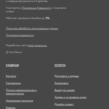
и товаров для ремонта в Саратове.
Участвуйте в
Программе Лояльности
и получайте
скидки.
Работает программа Кешбэк до
3%.
Политика обработки персональных данных
Программа лояльности
Разработка сайта
boris-pimenov.ru
© Viva Decor
ГЛАВНА
Я
УСЛУГИ
Каталог
Доставка и подъем
Сантехника
Колеровка
Плитка керамическая и
Выезд на замер
керамогранит
Замер и установка кухни
Напольные покрытия
Дизайн-проект
Краски