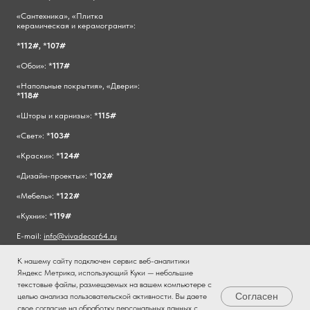
«Сантехника», «Плитка
керамическая и керамогранит»:
*
112#,
*
107#
«Обои»: *
117#
«Напольные покрытия», «Двери»:
*
118#
«Шторы и карнизы»: *
115#
«Свет»: *
103#
«Краски»: *
124#
«Дизайн-проекты»: *
102#
«Мебель»: *
122#
«Кухни»: *
119#
E-mail:
info@vivadecor64.ru
К нашему сайту подключен сервис веб-аналитики
Яндекс Метрика, использующий Куки — небольшие
текстовые файлы, размещаемых на вашем компьютере с
Согласен
целью анализа пользовательской активности. Вы даете
свое согласие на обработку персональных данных с