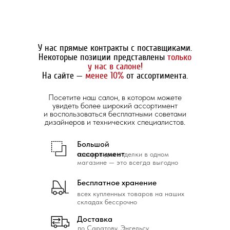
У нас прямые контракты с поставщиками.
Некоторые позиции представлены
только
у нас в салоне!
На сайте —
менее 10%
от ассортимента.
Посетите наш салон, в котором можете
увидеть более широкий ассортимент
и воспользоваться бесплатными советами
дизайнеров и технических специалистов.
Большой
ассортимент
товаров для отделки в одном
магазине — это всегда выгодно
Бесплатное хранение
всех купленных товаров на наших
складах бессрочно
Доставка
по Саратову, Энгельсу