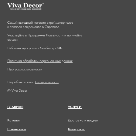
Самый выгодный магазин стройматериалов
и товаров для ремонта в Саратове.
Участвуйте в
Программе Лояльности
и получайте
скидки.
Работает программа Кешбэк до
3%.
Политика обработки персональных данных
Программа лояльности
Разработка сайта
boris-pimenov.ru
© Viva Decor
ГЛАВНА
Я
УСЛУГИ
Каталог
Доставка и подъем
Сантехника
Колеровка