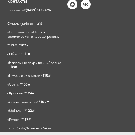
КОНТАКТЫ
Телефон:
+7(8452)325−626
Отделы (добавочный):
«Сантехника», «Плитка
керамическая и керамогранит»:
*
112#,
*
107#
«Обои»: *
117#
«Напольные покрытия», «Двери»:
*
118#
«Шторы и карнизы»: *
115#
«Свет»: *
103#
«Краски»: *
124#
«Дизайн-проекты»: *
102#
«Мебель»: *
122#
«Кухни»: *
119#
E-mail:
info@vivadecor64.ru