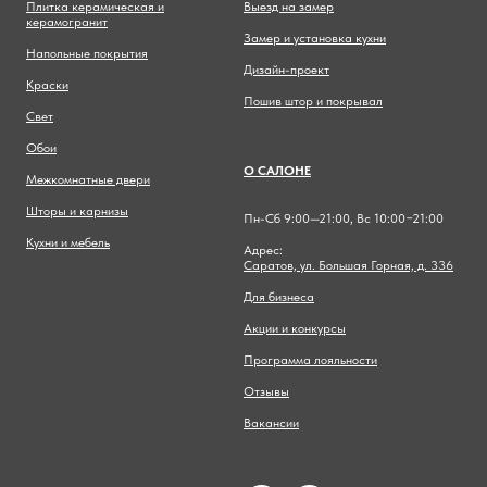
Плитка керамическая и
Выезд на замер
керамогранит
Замер и установка кухни
Напольные покрытия
Дизайн-проект
Краски
Пошив штор и покрывал
Свет
Обои
О САЛОНЕ
Межкомнатные двери
Шторы и карнизы
Пн-Сб 9:00—21:00, Вс 10:00−21:00
Кухни и мебель
Адрес:
Саратов, ул. Большая Горная, д. 336
Для бизнеса
Акции и конкурсы
Программа лояльности
Отзывы
Вакансии