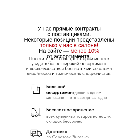
У нас прямые контракты
с поставщиками.
Некоторые позиции представлены
только у нас в салоне!
На сайте —
менее 10%
от ассортимента.
Посетите наш салон, в котором можете
увидеть более широкий ассортимент
и воспользоваться бесплатными советами
дизайнеров и технических специалистов.
Большой
ассортимент
товаров для отделки в одном
магазине — это всегда выгодно
Бесплатное хранение
всех купленных товаров на наших
складах бессрочно
Доставка
по Саратову, Энгельсу