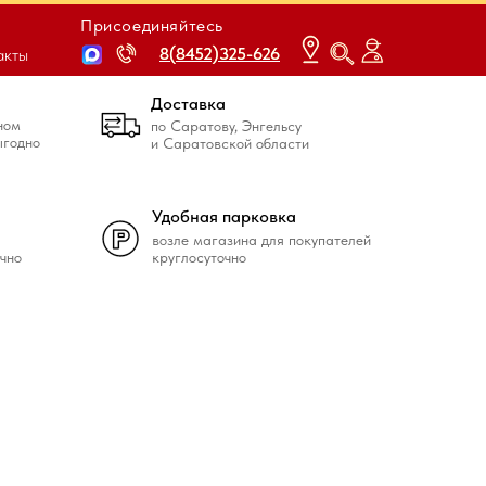
Присоединяйтесь
8(8452)325-626
8(8452)325-626
акты
Доставка
ном
по Саратову, Энгельсу
ыгодно
и Саратовской области
Удобная парковка
возле магазина для покупателей
чно
круглосуточно