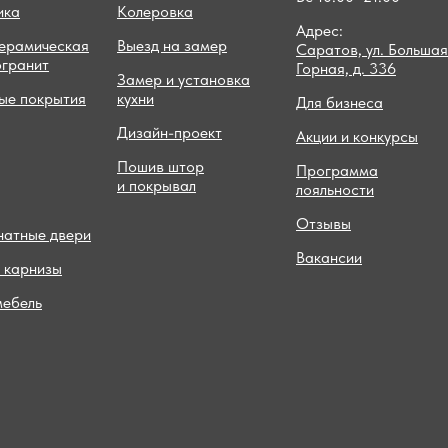
ика
Колеровка
Адрес:
керамическая
Выезд на замер
Саратов, ул. Большая
огранит
Горная, д. 336
Замер и установка
ые покрытия
кухни
Для бизнеса
Дизайн-проект
Акции и конкурсы
Пошив штор
Программа
и покрывал
лояльности
Отзывы
атные двери
Вакансии
 карнизы
мебель