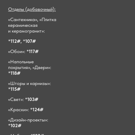
Отделы (добавочный):
«Сантехника», «Плитка
керамическая
и керамогранит»:
*
112#,
*
107#
«Обои»: *
117#
«Напольные
покрытия», «Двери»:
*
118#
«Шторы и карнизы»:
*
115#
«Свет»: *
103#
«Краски»: *
124#
«Дизайн-проекты»:
*
102#