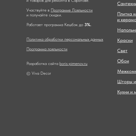
и товаров для ремонта в Саратове.
Сантехн
Участвуйте в
Программе Лояльности
Плитка 
и получайте скидки.
и керам
Работает программа Кешбэк до
3%.
Напольн
Политика обработки персональных данных
Краски
Программа лояльности
Свет
Обои
Разработка сайта
boris-pimenov.ru
Межкомн
© Viva Decor
Шторы и
Кухни и 