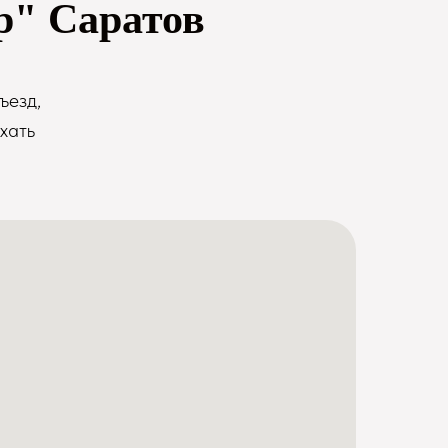
р" Саратов
ъезд,
хать