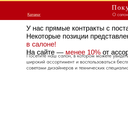
Поку
О салон
Каталог
Каталог
У нас прямые контракты с пос
Некоторые позиции представл
в салоне!
На сайте —
менее 10%
от ассо
Посетите наш салон, в котором можете увидет
широкий ассортимент и воспользоваться бес
советами дизайнеров и технических специалис