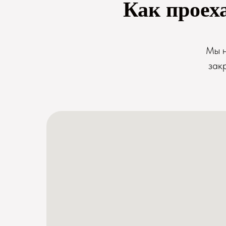
Как проех
Мы н
зак