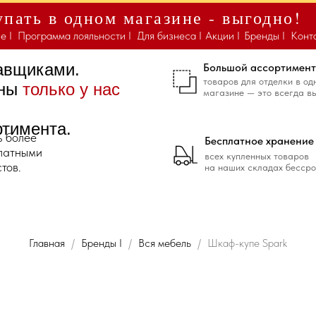
пать в одном магазине - выгодно!
е I
Программа лояльности I
Для бизнеса I
Акции I
Бренды I
Конт
тавщиками.
Большой ассортимент
товаров для отделки в од
ены
только у нас
магазине — это всегда в
ртимента.
ь более
Бесплатное хранение
платными
всех купленных товаров
тов.
на наших складах бессро
Главная
Бренды I
Вся мебель
Шкаф-купе Spark