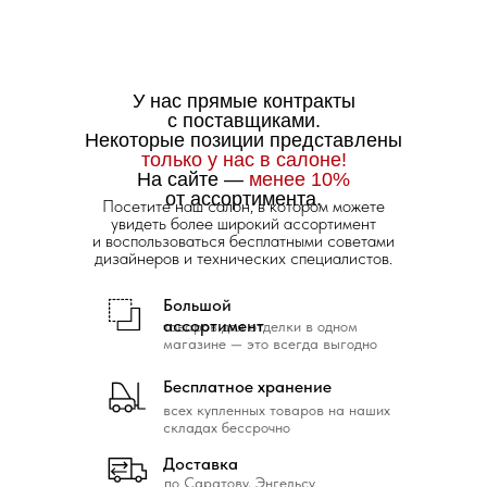
У нас прямые контракты
с поставщиками.
Некоторые позиции представлены
только у нас в салоне!
На сайте —
менее 10%
от ассортимента.
Посетите наш салон, в котором можете
увидеть более широкий ассортимент
и воспользоваться бесплатными советами
дизайнеров и технических специалистов.
Большой
ассортимент
товаров для отделки в одном
магазине — это всегда выгодно
Бесплатное хранение
всех купленных товаров на наших
складах бессрочно
Доставка
по Саратову, Энгельсу