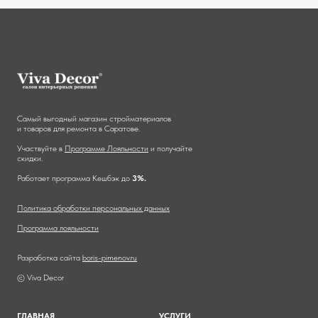
Самый выгодный магазин стройматериалов
и товаров для ремонта в Саратове.
Участвуйте в
Программе Лояльности
и получайте
скидки.
Работает программа Кешбэк до
3%.
Политика обработки персональных данных
Программа лояльности
Разработка сайта
boris-pimenov.ru
© Viva Decor
ГЛАВНА
Я
УСЛУГИ