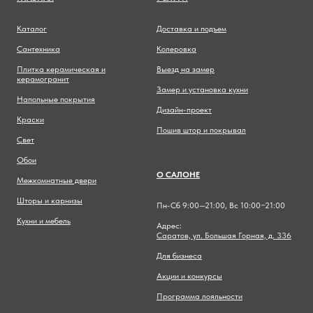
Каталог
Доставка и подъем
Сантехника
Колеровка
Плитка керамическая и
Выезд на замер
керамогранит
Замер и установка кухни
Напольные покрытия
Дизайн-проект
Краски
Пошив штор и покрывал
Свет
Обои
О САЛОНЕ
Межкомнатные двери
Шторы и карнизы
Пн-Сб 9:00—21:00, Вс 10:00−21:00
Кухни и мебель
Адрес:
Саратов, ул. Большая Горная, д. 336
Для бизнеса
Акции и конкурсы
Программа лояльности