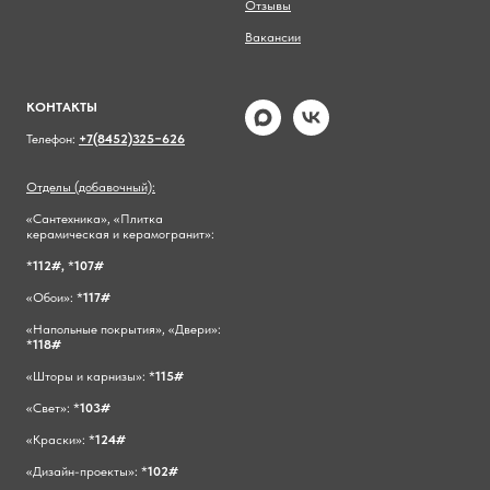
Отзывы
Вакансии
КОНТАКТЫ
Телефон:
+7(8452)325−626
Отделы (добавочный):
«Сантехника», «Плитка
керамическая и керамогранит»:
*
112#,
*
107#
«Обои»: *
117#
«Напольные покрытия», «Двери»:
*
118#
«Шторы и карнизы»: *
115#
«Свет»: *
103#
«Краски»: *
124#
«Дизайн-проекты»: *
102#