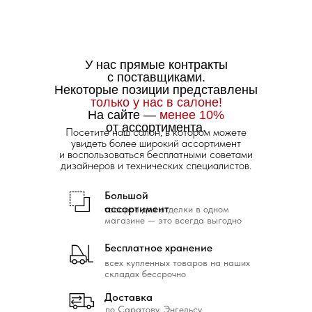
У нас прямые контракты
с поставщиками.
Некоторые позиции представлены
только у нас в салоне!
На сайте —
менее 10%
от ассортимента.
Посетите наш салон, в котором можете
увидеть более широкий ассортимент
и воспользоваться бесплатными советами
дизайнеров и технических специалистов.
Большой
ассортимент
товаров для отделки в одном
магазине — это всегда выгодно
Бесплатное хранение
всех купленных товаров на наших
складах бессрочно
Доставка
по Саратову, Энгельсу