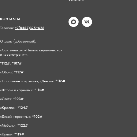
КОНТАКТЫ
Телефон:
+7(8452)325−626
Отделы (добавочный):
«Сантехника», «Плитка керамическая
и керамогранит»:
*
112#,
*
107#
«Обои»: *
117#
«Напольные покрытия», «Двери»: *
118#
«Шторы и карнизы»: *
115#
«Свет»: *
103#
«Краски»: *
124#
«Дизайн-проекты»: *
102#
«Мебель»: *
122#
«Кухни»: *
119#