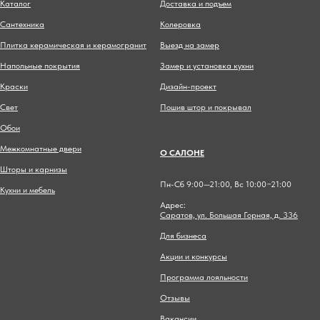
Каталог
Доставка и подъем
Сантехника
Колеровка
Плитка керамическая и керамогранит
Выезд на замер
Напольные покрытия
Замер и установка кухни
Краски
Дизайн-проект
Свет
Пошив штор и покрывал
Обои
Межкомнатные двери
О САЛОНЕ
Шторы и карнизы
Пн-Сб 9:00—21:00, Вс 10:00−21:00
Кухни и мебель
Адрес:
Саратов, ул. Большая Горная, д. 336
Для бизнеса
Акции и конкурсы
Программа лояльности
Отзывы
Вакансии