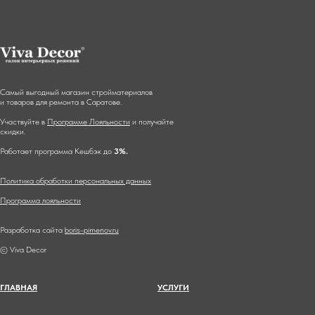
Самый выгодный магазин стройматериалов
и товаров для ремонта в Саратове.
Участвуйте в
Программе Лояльности
и получайте
скидки.
Работает программа Кешбэк до
3%.
Политика обработки персональных данных
Программа лояльности
Разработка сайта
boris-pimenov.ru
© Viva Decor
ГЛАВНА
Я
УСЛУГИ