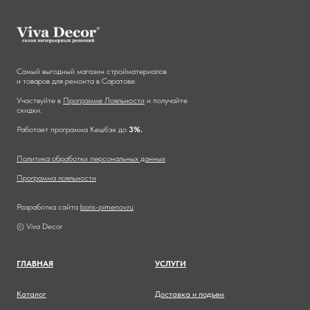
Самый выгодный магазин стройматериалов
и товаров для ремонта в Саратове.
Участвуйте в
Программе Лояльности
и получайте
скидки.
Работает программа Кешбэк до
3%.
Политика обработки персональных данных
Программа лояльности
Разработка сайта
boris-pimenov.ru
© Viva Decor
ГЛАВНА
Я
УСЛУГИ
Каталог
Доставка и подъем