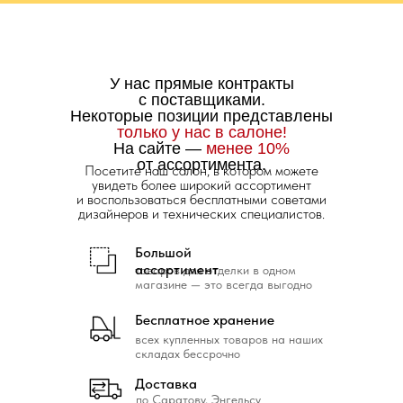
У нас прямые контракты
с поставщиками.
Некоторые позиции представлены
только у нас в салоне!
На сайте —
менее 10%
от ассортимента.
Посетите наш салон, в котором можете
увидеть более широкий ассортимент
и воспользоваться бесплатными советами
дизайнеров и технических специалистов.
Большой
ассортимент
товаров для отделки в одном
магазине — это всегда выгодно
Бесплатное хранение
всех купленных товаров на наших
складах бессрочно
Доставка
по Саратову, Энгельсу