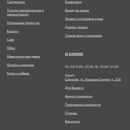
Сантехника
Колеровка
Плитка керамическая и
Выезд на замер
керамогранит
Замер и установка кухни
Напольные покрытия
Дизайн-проект
Краски
Пошив штор и покрывал
Свет
Обои
О САЛОНЕ
Межкомнатные двери
Шторы и карнизы
Пн-Сб 9:00—21:00, Вс 10:00−21:00
Кухни и мебель
Адрес:
Саратов, ул. Большая Горная, д. 336
Для бизнеса
Акции и конкурсы
Программа лояльности
Отзывы
Вакансии