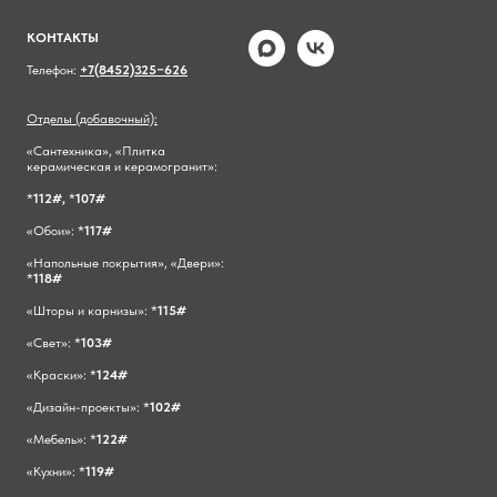
КОНТАКТЫ
Телефон:
+7(8452)325−626
Отделы (добавочный):
«Сантехника», «Плитка
керамическая и керамогранит»:
*
112#,
*
107#
«Обои»: *
117#
«Напольные покрытия», «Двери»:
*
118#
«Шторы и карнизы»: *
115#
«Свет»: *
103#
«Краски»: *
124#
«Дизайн-проекты»: *
102#
«Мебель»: *
122#
«Кухни»: *
119#