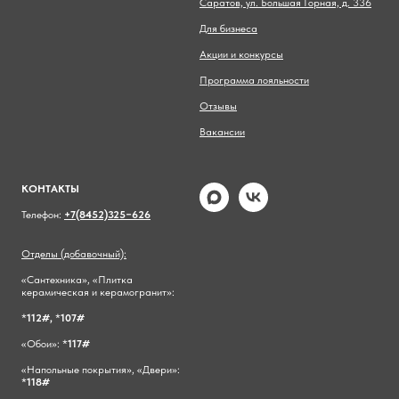
Саратов, ул. Большая Горная, д. 336
Для бизнеса
Акции и конкурсы
Программа лояльности
Отзывы
Вакансии
КОНТАКТЫ
Телефон:
+7(8452)325−626
Отделы (добавочный):
«Сантехника», «Плитка
керамическая и керамогранит»:
*
112#,
*
107#
«Обои»: *
117#
«Напольные покрытия», «Двери»:
*
118#