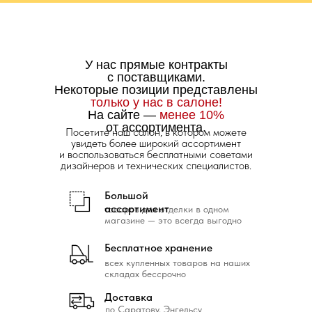
У нас прямые контракты
с поставщиками.
Некоторые позиции представлены
только у нас в салоне!
На сайте —
менее 10%
от ассортимента.
Посетите наш салон, в котором можете
увидеть более широкий ассортимент
и воспользоваться бесплатными советами
дизайнеров и технических специалистов.
Большой
ассортимент
товаров для отделки в одном
магазине — это всегда выгодно
Бесплатное хранение
всех купленных товаров на наших
складах бессрочно
Доставка
по Саратову, Энгельсу