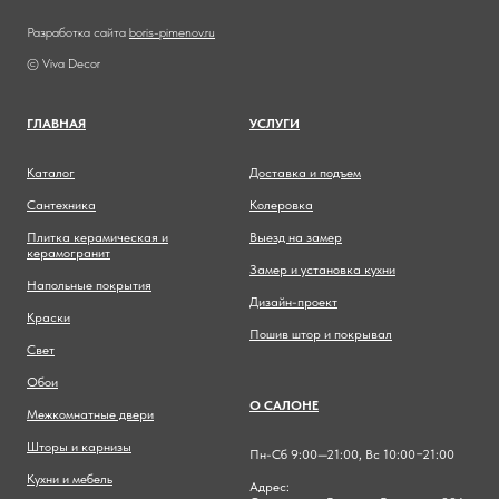
Разработка сайта
boris-pimenov.ru
© Viva Decor
ГЛАВНА
Я
УСЛУГИ
Каталог
Доставка и подъем
Сантехника
Колеровка
Плитка керамическая и
Выезд на замер
керамогранит
Замер и установка кухни
Напольные покрытия
Дизайн-проект
Краски
Пошив штор и покрывал
Свет
Обои
О САЛОНЕ
Межкомнатные двери
Шторы и карнизы
Пн-Сб 9:00—21:00, Вс 10:00−21:00
Кухни и мебель
Адрес: