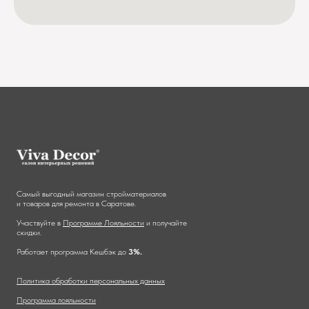
Самый выгодный магазин стройматериалов
и товаров для ремонта в Саратове.
Участвуйте в
Программе Лояльности
и получайте
скидки.
Работает программа Кешбэк до
3%.
Политика обработки персональных данных
Программа лояльности