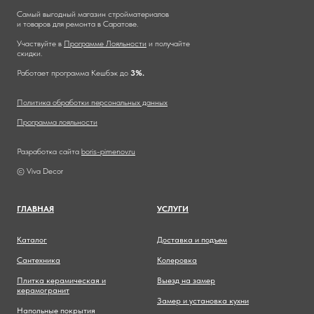
Самый выгодный магазин стройматериалов
и товаров для ремонта в Саратове.
Участвуйте в
Программе Лояльности
и получайте
скидки.
Работает программа Кешбэк до
3%.
Политика обработки персональных данных
Программа лояльности
Разработка сайта
boris-pimenov.ru
© Viva Decor
ГЛАВНА
Я
УСЛУГИ
Каталог
Доставка и подъем
Сантехника
Колеровка
Плитка керамическая и
Выезд на замер
керамогранит
Замер и установка кухни
Напольные покрытия