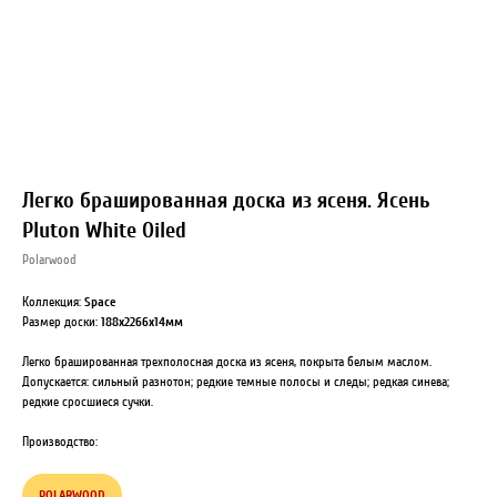
Легко брашированная доска из ясеня. Ясень
Pluton White Oiled
Polarwood
Коллекция:
Space
Размер доски:
188х2266х14мм
Легко брашированная трехполосная доска из ясеня, покрыта белым маслом.
Допускается: сильный разнотон; редкие темные полосы и следы; редкая синева;
редкие сросшиеся сучки.
Производство:
POLARWOOD