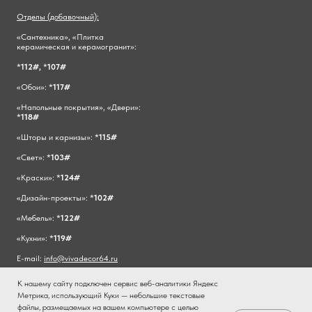
Отделы (добавочный):
«Сантехника», «Плитка
керамическая и керамогранит»:
*
112#,
*
107#
«Обои»: *
117#
«Напольные покрытия», «Двери»:
*
118#
«Шторы и карнизы»: *
115#
«Свет»: *
103#
«Краски»: *
124#
«Дизайн-проекты»: *
102#
«Мебель»: *
122#
«Кухни»: *
119#
E-mail:
info@vivadecor64.ru
К нашему сайту подключен сервис веб-аналитики Яндекс
Метрика, использующий Куки — небольшие текстовые
файлы, размещаемых на вашем компьютере с целью