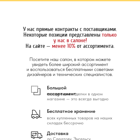
У нас прямые контракты с поставщиками.
Некоторые позиции представлены
только
у нас в салоне!
На сайте —
менее 10%
от ассортимента.
Посетите наш салон, в котором можете
увидеть более широкий ассортимент
и воспользоваться бесплатными советами
дизайнеров и технических специалистов.
Большой
ассортимент
товаров для отделки в одном
магазине — это всегда выгодно
Бесплатное хранение
всех купленных товаров на наших
складах бессрочно
Доставка
по Саратову, Энгельсу