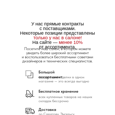
У нас прямые контракты
с поставщиками.
Некоторые позиции представлены
только у нас в салоне!
На сайте —
менее 10%
от ассортимента.
Посетите наш салон, в котором можете
увидеть более широкий ассортимент
и воспользоваться бесплатными советами
дизайнеров и технических специалистов.
Большой
ассортимент
товаров для отделки в одном
магазине — это всегда выгодно
Бесплатное хранение
всех купленных товаров на наших
складах бессрочно
Доставка
по Саратову, Энгельсу