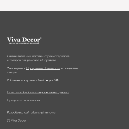
Самый выгодный магазин стройматериалов
и товаров для ремонта в Саратове.
Участвуйте в
Программе Лояльности
и получайте
скидки.
Работает программа Кешбэк до
3%.
Политика обработки персональных данных
Программа лояльности
Разработка сайта
boris-pimenov.ru
© Viva Decor