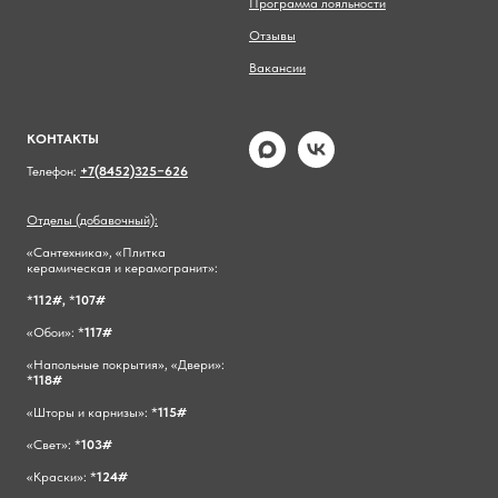
Программа лояльности
Отзывы
Вакансии
КОНТАКТЫ
Телефон:
+7(8452)325−626
Отделы (добавочный):
«Сантехника», «Плитка
керамическая и керамогранит»:
*
112#,
*
107#
«Обои»: *
117#
«Напольные покрытия», «Двери»:
*
118#
«Шторы и карнизы»: *
115#
«Свет»: *
103#
«Краски»: *
124#