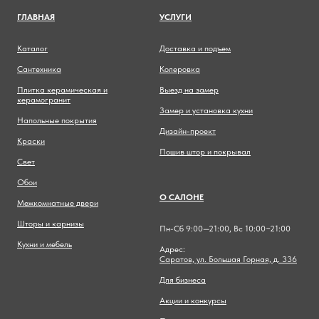
ГЛАВНА
Я
УСЛУГИ
Каталог
Доставка и подъем
Сантехника
Колеровка
Плитка керамическая и
Выезд на замер
керамогранит
Замер и установка кухни
Напольные покрытия
Дизайн-проект
Краски
Пошив штор и покрывал
Свет
Обои
О САЛОНЕ
Межкомнатные двери
Шторы и карнизы
Пн-Сб 9:00—21:00, Вс 10:00−21:00
Кухни и мебель
Адрес:
Саратов, ул. Большая Горная, д. 336
Для бизнеса
Акции и конкурсы