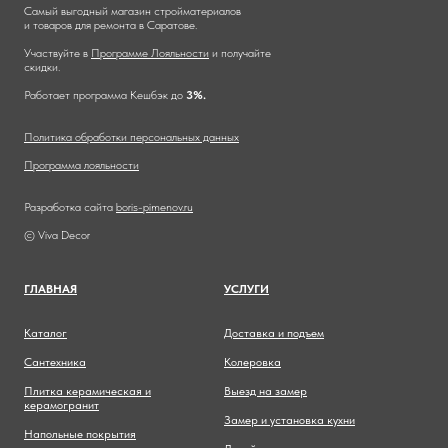
Самый выгодный магазин стройматериалов
и товаров для ремонта в Саратове.
Участвуйте в
Программе Лояльности
и получайте
скидки.
Работает программа Кешбэк до
3%.
Политика обработки персональных данных
Программа лояльности
Разработка сайта
boris-pimenov.ru
© Viva Decor
ГЛАВНА
Я
УСЛУГИ
Каталог
Доставка и подъем
Сантехника
Колеровка
Плитка керамическая и
Выезд на замер
керамогранит
Замер и установка кухни
Напольные покрытия