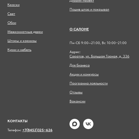
Дизайн-проект
Краски
Пошив штор и покрывал
Свет
Обои
О САЛОНЕ
Межкомнатные двери
Шторы и карнизы
Пн-Сб 9:00—21:00, Вс 10:00−21:00
Кухни и мебель
Адрес:
Саратов, ул. Большая Горная, д. 336
Для бизнеса
Акции и конкурсы
Программа лояльности
Отзывы
Вакансии
КОНТАКТЫ
Телефон:
+7(8452)325−626