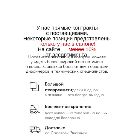
У нас прямые контракты
с поставщиками.
Некоторые позиции представлены
только у нас в салоне!
На сайте —
менее 10%
от ассортимента.
Посетите наш салон, в котором можете
увидеть более широкий ассортимент
и воспользоваться бесплатными советами
дизайнеров и технических специалистов.
Большой
ассортимент
товаров для отделки в одном
магазине — это всегда выгодно
Бесплатное хранение
всех купленных товаров на наших
складах бессрочно
Доставка
по Саратову, Энгельсу