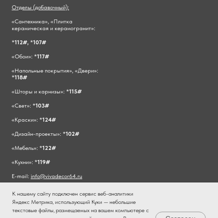
Отделы (добавочный):
«Сантехника», «Плитка
керамическая и керамогранит»:
*
112#,
*
107#
«Обои»: *
117#
«Напольные покрытия», «Двери»:
*
118#
«Шторы и карнизы»: *
115#
«Свет»: *
103#
«Краски»: *
124#
«Дизайн-проекты»: *
102#
«Мебель»: *
122#
«Кухни»: *
119#
E-mail:
info@vivadecor64.ru
К нашему сайту подключен сервис веб-аналитики
Яндекс Метрика, использующий Куки — небольшие
текстовые файлы, размещаемых на вашем компьютере с