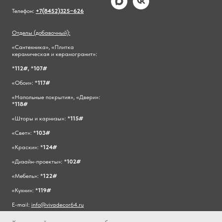
Телефон:
+7(8452)325−626
Отделы (добавочный):
«Сантехника», «Плитка
керамическая и керамогранит»:
*
112#,
*
107#
«Обои»: *
117#
«Напольные покрытия», «Двери»:
*
118#
«Шторы и карнизы»: *
115#
«Свет»: *
103#
«Краски»: *
124#
«Дизайн-проекты»: *
102#
«Мебель»: *
122#
«Кухни»: *
119#
E-mail:
info@vivadecor64.ru