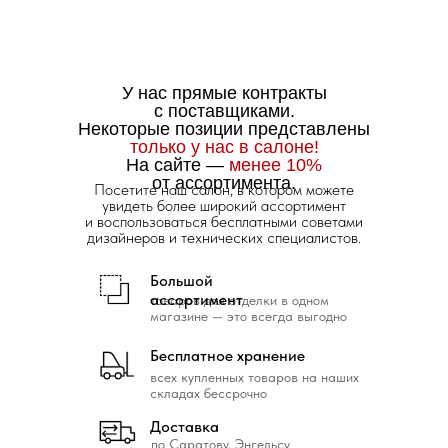
У нас прямые контракты
с поставщиками.
Некоторые позиции представлены
только у нас в салоне!
На сайте —
менее 10%
от ассортимента.
Посетите наш салон, в котором можете
увидеть более широкий ассортимент
и воспользоваться бесплатными советами
дизайнеров и технических специалистов.
Большой
ассортимент
товаров для отделки в одном
магазине — это всегда выгодно
Бесплатное хранение
всех купленных товаров на наших
складах бессрочно
Доставка
по Саратову, Энгельсу