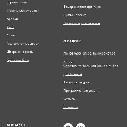
керамогранит
Замер и установка кухни
Напольные покрытия
Дизайн-проект
Краски
Пошив штор и покрывал
Свет
Обои
О САЛОНЕ
Межкомнатные двери
Шторы и карнизы
Пн-Сб 9:00—21:00, Вс 10:00−21:00
Кухни и мебель
Адрес:
Саратов, ул. Большая Горная, д. 336
Для бизнеса
Акции и конкурсы
Программа лояльности
Отзывы
Вакансии
КОНТАКТЫ