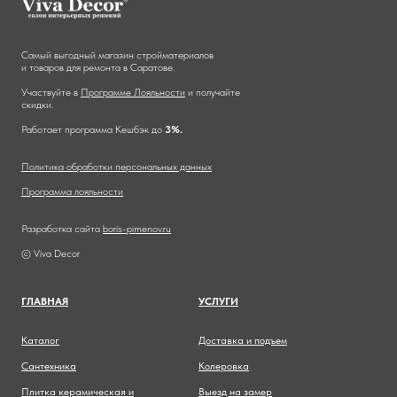
Самый выгодный магазин стройматериалов
и товаров для ремонта в Саратове.
Участвуйте в
Программе Лояльности
и получайте
скидки.
Работает программа Кешбэк до
3%.
Политика обработки персональных данных
Программа лояльности
Разработка сайта
boris-pimenov.ru
© Viva Decor
ГЛАВНА
Я
УСЛУГИ
Каталог
Доставка и подъем
Сантехника
Колеровка
Плитка керамическая и
Выезд на замер