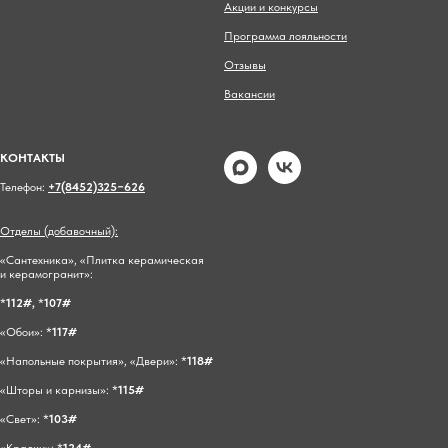
Акции и конкурсы
Программа лояльности
Отзывы
Вакансии
КОНТАКТЫ
Телефон:
+7(8452)325−626
Отделы (добавочный):
«Сантехника», «Плитка керамическая
и керамогранит»:
*
112#,
*
107#
«Обои»: *
117#
«Напольные покрытия», «Двери»: *
118#
«Шторы и карнизы»: *
115#
«Свет»: *
103#