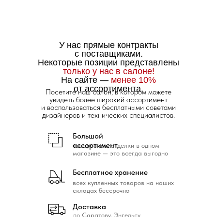
У нас прямые контракты
с поставщиками.
Некоторые позиции представлены
только у нас в салоне!
На сайте —
менее 10%
от ассортимента.
Посетите наш салон, в котором можете
увидеть более широкий ассортимент
и воспользоваться бесплатными советами
дизайнеров и технических специалистов.
Большой
ассортимент
товаров для отделки в одном
магазине — это всегда выгодно
Бесплатное хранение
всех купленных товаров на наших
складах бессрочно
Доставка
по Саратову, Энгельсу