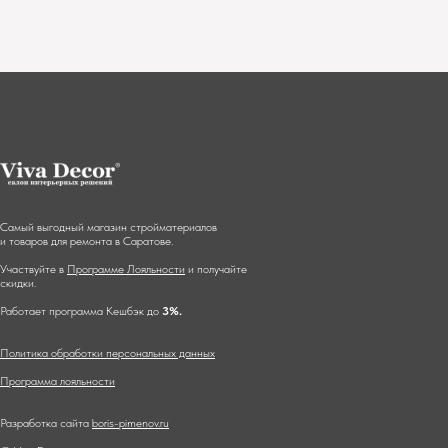
Самый выгодный магазин стройматериалов
и товаров для ремонта в Саратове.
Участвуйте в
Программе Лояльности
и получайте
скидки.
Работает программа Кешбэк до
3%.
Политика обработки персональных данных
Программа лояльности
Разработка сайта
boris-pimenov.ru