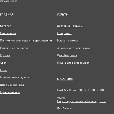
© Viva Decor
ГЛАВНА
Я
УСЛУГИ
Каталог
Доставка и подъем
Сантехника
Колеровка
Плитка керамическая и керамогранит
Выезд на замер
Напольные покрытия
Замер и установка кухни
Краски
Дизайн-проект
Свет
Пошив штор и покрывал
Обои
Межкомнатные двери
О САЛОНЕ
Шторы и карнизы
Пн-Сб 9:00—21:00, Вс 10:00−21:00
Кухни и мебель
Адрес:
Саратов, ул. Большая Горная, д. 336
Для бизнеса