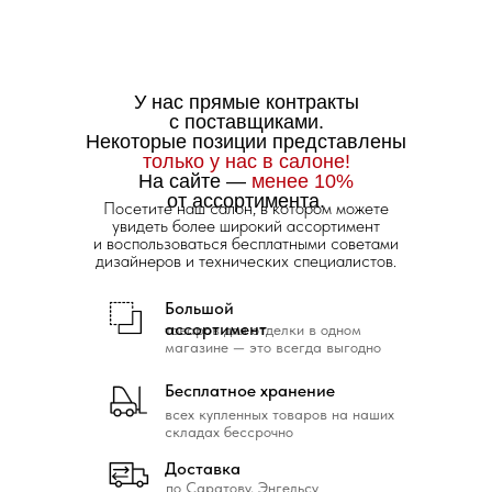
У нас прямые контракты
с поставщиками.
Некоторые позиции представлены
только у нас в салоне!
На сайте —
менее 10%
от ассортимента.
Посетите наш салон, в котором можете
увидеть более широкий ассортимент
и воспользоваться бесплатными советами
дизайнеров и технических специалистов.
Большой
ассортимент
товаров для отделки в одном
магазине — это всегда выгодно
Бесплатное хранение
всех купленных товаров на наших
складах бессрочно
Доставка
по Саратову, Энгельсу