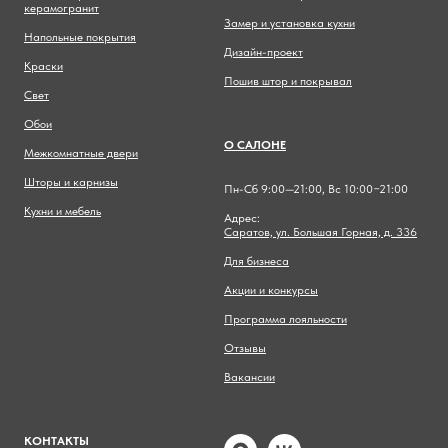
керамогранит
Замер и установка кухни
Напольные покрытия
Дизайн-проект
Краски
Пошив штор и покрывал
Свет
Обои
О САЛОНЕ
Межкомнатные двери
Шторы и карнизы
Пн-Сб 9:00—21:00, Вс 10:00−21:00
Кухни и мебель
Адрес:
Саратов, ул. Большая Горная, д. 336
Для бизнеса
Акции и конкурсы
Программа лояльности
Отзывы
Вакансии
КОНТАКТЫ