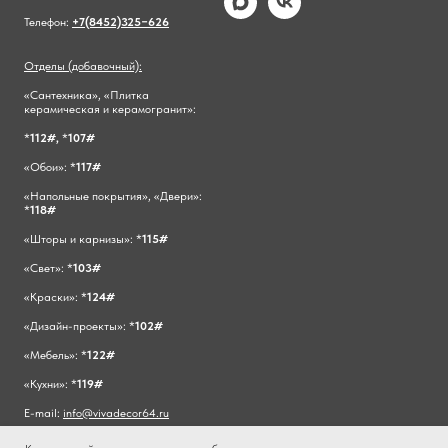
Телефон:
+7(8452)325−626
Отделы (добавочный):
«Сантехника», «Плитка
керамическая и керамогранит»:
*
112#,
*
107#
«Обои»: *
117#
«Напольные покрытия», «Двери»:
*
118#
«Шторы и карнизы»: *
115#
«Свет»: *
103#
«Краски»: *
124#
«Дизайн-проекты»: *
102#
«Мебель»: *
122#
«Кухни»: *
119#
E-mail:
info@vivadecor64.ru