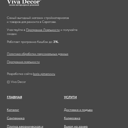
Самый выгодный магазин стройматериалов
и товаров для ремонта в Саратове.
Участвуйте в
Программе Лояльности
и получайте
скидки.
Работает программа Кешбэк до
3%.
Политика обработки персональных данных
Программа лояльности
Разработка сайта
boris-pimenov.ru
© Viva Decor
ГЛАВНА
Я
УСЛУГИ
Каталог
Доставка и подъем
Сантехника
Колеровка
Плитка керамическая и
Выезд на замер