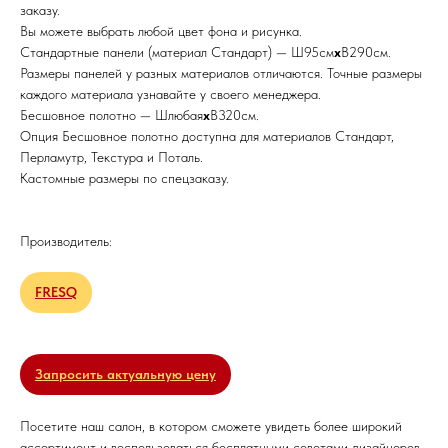
заказу.
Вы можете выбрать любой цвет фона и рисунка.
Стандартные панели (материал Стандарт) — Ш95см
x
В290см.
Размеры панелей у разных материалов отличаются. Точные размеры
каждого материала узнавайте у своего менеджера.
Бесшовное полотно — Шлюбая
x
В320см.
Опция Бесшовное полотно доступна для материалов Стандарт,
Перламутр, Текстура и Поталь.
Кастомные размеры по спецзаказу.
Производитель:
FRESQ
Запросить актуальную цену
Посетите наш салон, в котором сможете увидеть более широкий
ассортимент и воспользоваться бесплатными советами дизайнеров