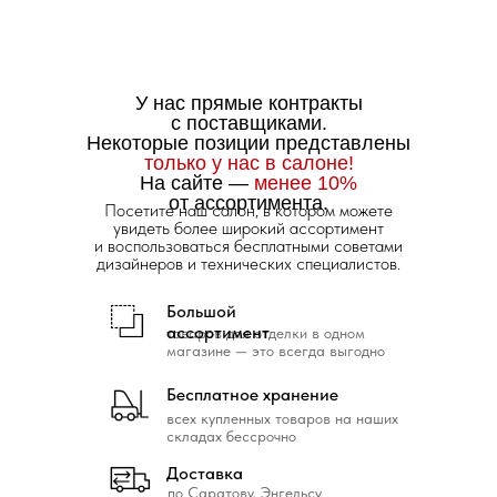
У нас прямые контракты
с поставщиками.
Некоторые позиции представлены
только у нас в салоне!
На сайте —
менее 10%
от ассортимента.
Посетите наш салон, в котором можете
увидеть более широкий ассортимент
и воспользоваться бесплатными советами
дизайнеров и технических специалистов.
Большой
ассортимент
товаров для отделки в одном
магазине — это всегда выгодно
Бесплатное хранение
всех купленных товаров на наших
складах бессрочно
Доставка
по Саратову, Энгельсу