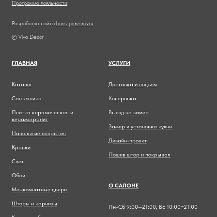
Программа лояльности
Разработка сайта
boris-pimenov.ru
© Viva Decor
ГЛАВНА
Я
УСЛУГИ
Каталог
Доставка и подъем
Сантехника
Колеровка
Плитка керамическая и
Выезд на замер
керамогранит
Замер и установка кухни
Напольные покрытия
Дизайн-проект
Краски
Пошив штор и покрывал
Свет
Обои
О САЛОНЕ
Межкомнатные двери
Шторы и карнизы
Пн-Сб 9:00—21:00, Вс 10:00−21:00