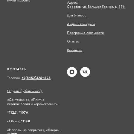
Кухни и мебель
Адрес:
Саратов, ул. Большая Горная, д. 336
Для бизнеса
Акции и конкурсы
Программа лояльности
Отзывы
Вакансии
КОНТАКТЫ
Телефон:
+7(8452)325−626
Отделы (добавочный):
«Сантехника», «Плитка
керамическая и керамогранит»:
*
112#,
*
107#
«Обои»: *
117#
«Напольные покрытия», «Двери»: