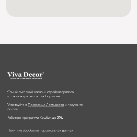
Самый выгодный магазин стройматериалов
и товаров для ремонта в Саратове.
Участвуйте в
Программе Лояльности
и получайте
скидки.
Работает программа Кешбэк до
3%.
Политика обработки персональных данных