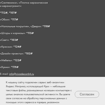
«Сантехника», «Плитка керамическая
и керамогранит»:
*
112#,
*
107#
«Обои»: *
117#
«Напольные покрытия», «Двери»: *
118#
«Шторы и карнизы»: *
115#
«Свет»: *
103#
«Краски»: *
124#
«Дизайн-проекты»: *
102#
«Мебель»: *
122#
«Кухни»: *
119#
E-mail:
info@vivadecor64.ru
К нашему сайту подключен сервис веб-аналитики
Яндекс Метрика, использующий Куки — небольшие
текстовые файлы, размещаемых на вашем компьютере с
Согласен
целью анализа пользовательской активности. Вы даете
свое согласие на обработку персональных данных с
помощью этого сервиса в порядке, указанном