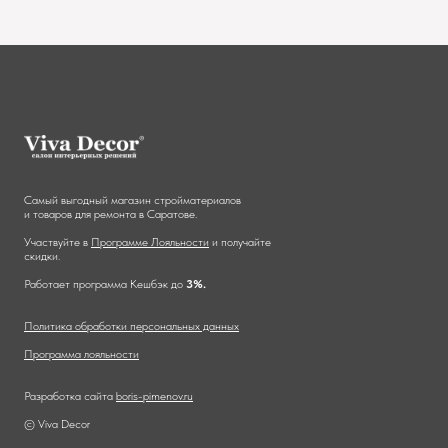
Самый выгодный магазин стройматериалов
и товаров для ремонта в Саратове.
Участвуйте в
Программе Лояльности
и получайте
скидки.
Работает программа Кешбэк до
3%.
Политика обработки персональных данных
Программа лояльности
Разработка сайта
boris-pimenov.ru
© Viva Decor