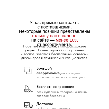
У нас прямые контракты
с поставщиками.
Некоторые позиции представлены
только у нас в салоне!
На сайте —
менее 10%
от ассортимента.
Посетите наш салон, в котором можете
увидеть более широкий ассортимент
и воспользоваться бесплатными советами
дизайнеров и технических специалистов.
Большой
ассортимент
товаров для отделки в одном
магазине — это всегда выгодно
Бесплатное хранение
всех купленных товаров на наших
складах бессрочно
Доставка
по Саратову, Энгельсу