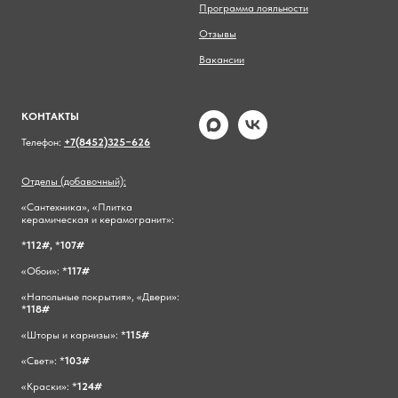
Программа лояльности
Отзывы
Вакансии
КОНТАКТЫ
Телефон:
+7(8452)325−626
Отделы (добавочный):
«Сантехника», «Плитка
керамическая и керамогранит»:
*
112#,
*
107#
«Обои»: *
117#
«Напольные покрытия», «Двери»:
*
118#
«Шторы и карнизы»: *
115#
«Свет»: *
103#
«Краски»: *
124#