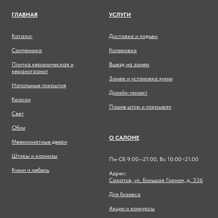
ГЛАВНА
Я
УСЛУГИ
Каталог
Доставка и подъем
Сантехника
Колеровка
Плитка керамическая и
Выезд на замер
керамогранит
Замер и установка кухни
Напольные покрытия
Дизайн-проект
Краски
Пошив штор и покрывал
Свет
Обои
О САЛОНЕ
Межкомнатные двери
Шторы и карнизы
Пн-Сб 9:00—21:00, Вс 10:00−21:00
Кухни и мебель
Адрес:
Саратов, ул. Большая Горная, д. 336
Для бизнеса
Акции и конкурсы