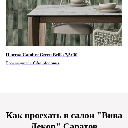
0
Плитка Cambre Green Brillo 7,5x30
Ке
Производитель:
Cifre, Испания
Пр
Как проехать в салон "Вива
Декор" Саратов