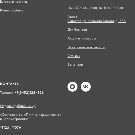
Шторы и карнизы
Пн-Сб 9:00—21:00, Вс 10:00−21:00
Кухни и мебель
Адрес:
Саратов, ул. Большая Горная, д. 336
Для бизнеса
Акции и конкурсы
Программа лояльности
Отзывы
Вакансии
КОНТАКТЫ
Телефон:
+7(8452)325−626
Отделы (добавочный):
«Сантехника», «Плитка керамическая
и керамогранит»:
*
112#,
*
107#