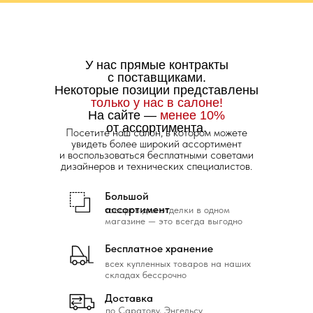
У нас прямые контракты
с поставщиками.
Некоторые позиции представлены
только у нас в салоне!
На сайте —
менее 10%
от ассортимента.
Посетите наш салон, в котором можете
увидеть более широкий ассортимент
и воспользоваться бесплатными советами
дизайнеров и технических специалистов.
Большой
ассортимент
товаров для отделки в одном
магазине — это всегда выгодно
Бесплатное хранение
всех купленных товаров на наших
складах бессрочно
Доставка
по Саратову, Энгельсу