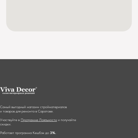
Самый выгодный магазин стройматериалов
и товаров для ремонта в Саратове.
Участвуйте в
Программе Лояльности
и получайте
скидки.
Работает программа Кешбэк до
3%.