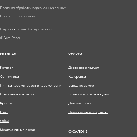
Политика обработки персональных данных
Программа лояльности
Разработка сайта
boris-pimenov.ru
© Viva Decor
ГЛАВНА
Я
УСЛУГИ
Каталог
Доставка и подъем
Сантехника
Колеровка
Плитка керамическая и керамогранит
Выезд на замер
Напольные покрытия
Замер и установка кухни
Краски
Дизайн-проект
Свет
Пошив штор и покрывал
Обои
Межкомнатные двери
О САЛОНЕ