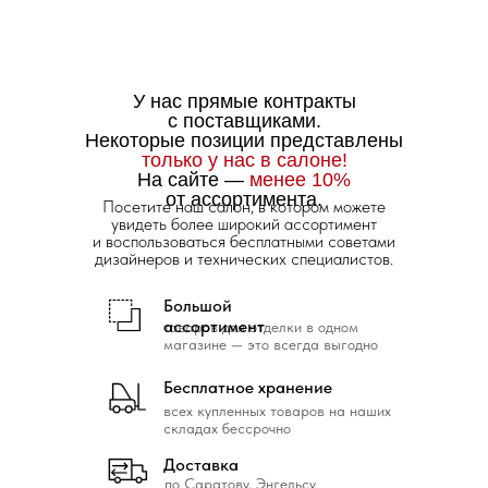
У нас прямые контракты
с поставщиками.
Некоторые позиции представлены
только у нас в салоне!
На сайте —
менее 10%
от ассортимента.
Посетите наш салон, в котором можете
увидеть более широкий ассортимент
и воспользоваться бесплатными советами
дизайнеров и технических специалистов.
Большой
ассортимент
товаров для отделки в одном
магазине — это всегда выгодно
Бесплатное хранение
всех купленных товаров на наших
складах бессрочно
Доставка
по Саратову, Энгельсу