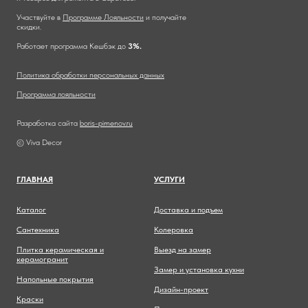
Участвуйте в
Программе Лояльности
и получайте
скидки.
Работает программа Кешбэк до
3%.
Политика обработки персональных данных
Программа лояльности
Разработка сайта
boris-pimenov.ru
© Viva Decor
ГЛАВНА
Я
УСЛУГИ
Каталог
Доставка и подъем
Сантехника
Колеровка
Плитка керамическая и
Выезд на замер
керамогранит
Замер и установка кухни
Напольные покрытия
Дизайн-проект
Краски