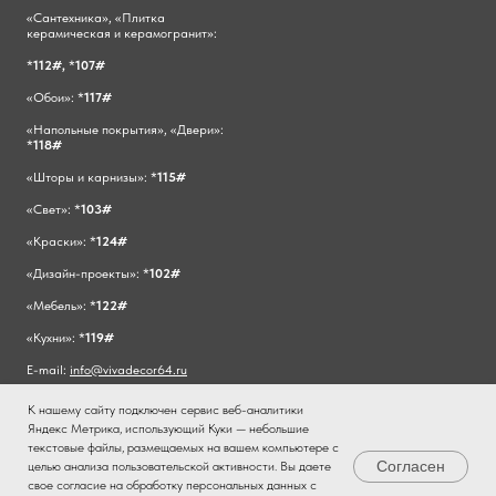
«Сантехника», «Плитка
керамическая и керамогранит»:
*
112#,
*
107#
«Обои»: *
117#
«Напольные покрытия», «Двери»:
*
118#
«Шторы и карнизы»: *
115#
«Свет»: *
103#
«Краски»: *
124#
«Дизайн-проекты»: *
102#
«Мебель»: *
122#
«Кухни»: *
119#
E-mail:
info@vivadecor64.ru
К нашему сайту подключен сервис веб-аналитики
Яндекс Метрика, использующий Куки — небольшие
текстовые файлы, размещаемых на вашем компьютере с
Согласен
целью анализа пользовательской активности. Вы даете
свое согласие на обработку персональных данных с