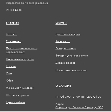
Разработка сайта
boris-pimenov.ru
© Viva Decor
ГЛАВНА
Я
УСЛУГИ
Каталог
Доставка и подъем
Сантехника
Колеровка
Плитка керамическая и
Выезд на замер
керамогранит
Замер и установка кухни
Напольные покрытия
Дизайн-проект
Краски
Пошив штор и покрывал
Свет
Обои
О САЛОНЕ
Межкомнатные двери
Шторы и карнизы
Пн-Сб 9:00—21:00, Вс 10:00−21:00
Кухни и мебель
Адрес:
Саратов, ул. Большая Горная, д. 336