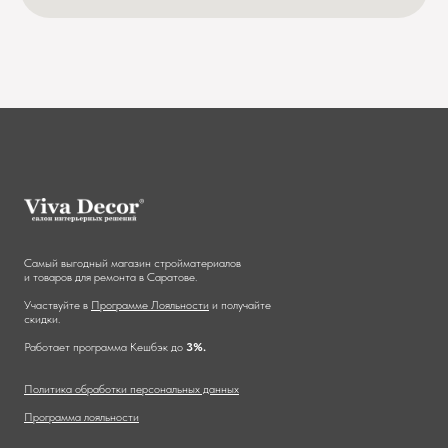
Самый выгодный магазин стройматериалов
и товаров для ремонта в Саратове.
Участвуйте в
Программе Лояльности
и получайте
скидки.
Работает программа Кешбэк до
3%.
Политика обработки персональных данных
Программа лояльности