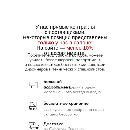
У нас прямые контракты
с поставщиками.
Некоторые позиции представлены
только у нас в салоне!
На сайте —
менее 10%
от ассортимента.
Посетите наш салон, в котором можете
увидеть более широкий ассортимент
и воспользоваться бесплатными советами
дизайнеров и технических специалистов.
Большой
ассортимент
товаров для отделки в одном
магазине — это всегда выгодно
Бесплатное хранение
всех купленных товаров на наших
складах бессрочно
Доставка
по Саратову, Энгельсу