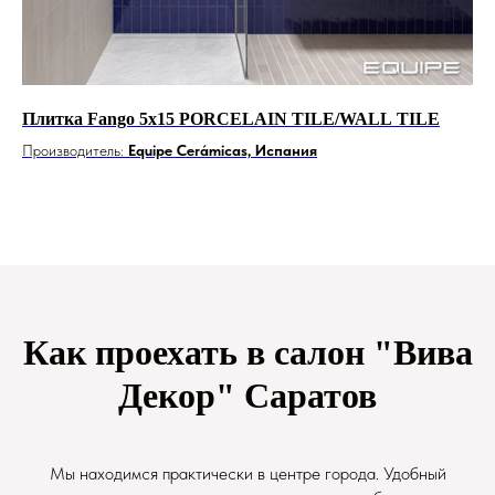
Плитка Fango 5x15 PORCELAIN TILE/WALL TILE
Ке
SO
Производитель:
Equipe Cerámicas, Испания
Пр
Как проехать в салон "Вива
Декор" Саратов
Мы находимся практически в центре города. Удобный