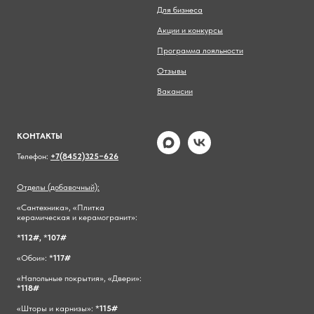
Для бизнеса
Акции и конкурсы
Программа лояльности
Отзывы
Вакансии
КОНТАКТЫ
Телефон:
+7(8452)325−626
Отделы (добавочный):
«Сантехника», «Плитка
керамическая и керамогранит»:
*
112#,
*
107#
«Обои»: *
117#
«Напольные покрытия», «Двери»:
*
118#
«Шторы и карнизы»: *
115#