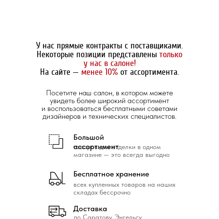
У нас прямые контракты с поставщиками.
Некоторые позиции представлены
только
у нас в салоне!
На сайте —
менее 10%
от ассортимента.
Посетите наш салон, в котором можете
увидеть более широкий ассортимент
и воспользоваться бесплатными советами
дизайнеров и технических специалистов.
Большой
ассортимент
товаров для отделки в одном
магазине — это всегда выгодно
Бесплатное хранение
всех купленных товаров на наших
складах бессрочно
Доставка
по Саратову, Энгельсу