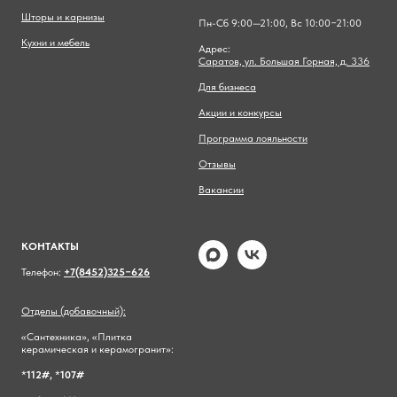
Шторы и карнизы
Пн-Сб 9:00—21:00, Вс 10:00−21:00
Кухни и мебель
Адрес:
Саратов, ул. Большая Горная, д. 336
Для бизнеса
Акции и конкурсы
Программа лояльности
Отзывы
Вакансии
КОНТАКТЫ
Телефон:
+7(8452)325−626
Отделы (добавочный):
«Сантехника», «Плитка
керамическая и керамогранит»:
*
112#,
*
107#