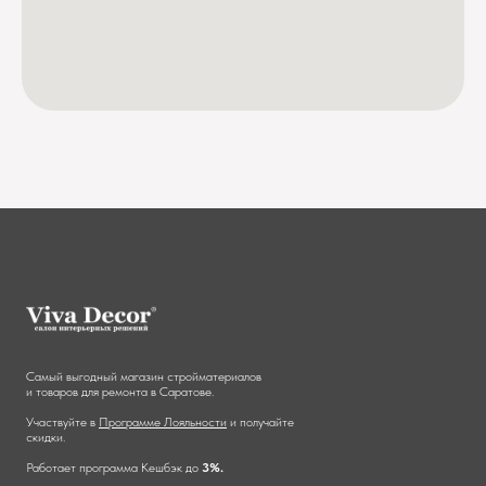
Самый выгодный магазин стройматериалов
и товаров для ремонта в Саратове.
Участвуйте в
Программе Лояльности
и получайте
скидки.
Работает программа Кешбэк до
3%.