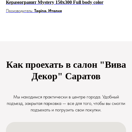
Керамогранит Mystery 150x300 Full body color
Ке
Производитель:
Tagina, Италия
Пр
Как проехать в салон "Вива
Декор" Саратов
Мы находимся практически в центре города. Удобный
подъезд, закрытая парковка — все для того, чтобы вы смогли
подъехать и погрузить свои покупки.