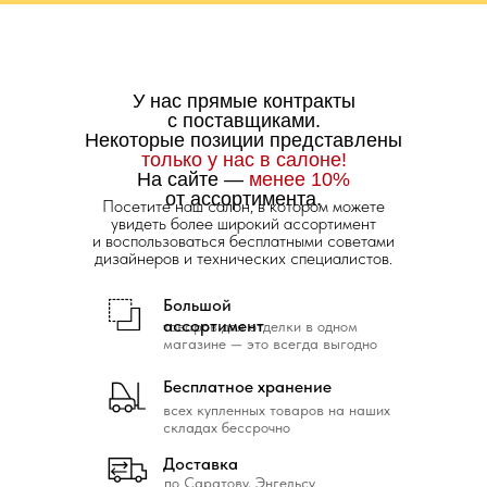
У нас прямые контракты
с поставщиками.
Некоторые позиции представлены
только у нас в салоне!
На сайте —
менее 10%
от ассортимента.
Посетите наш салон, в котором можете
увидеть более широкий ассортимент
и воспользоваться бесплатными советами
дизайнеров и технических специалистов.
Большой
ассортимент
товаров для отделки в одном
магазине — это всегда выгодно
Бесплатное хранение
всех купленных товаров на наших
складах бессрочно
Доставка
по Саратову, Энгельсу