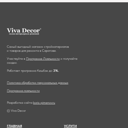
Самый выгодный магазин стройматериалов
и товаров для ремонта в Саратове.
Участвуйте в
Программе Лояльности
и получайте
скидки.
Работает программа Кешбэк до
3%.
Политика обработки персональных данных
Программа лояльности
Разработка сайта
boris-pimenov.ru
© Viva Decor
ГЛАВНА
Я
УСЛУГИ