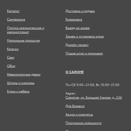
Каталог
Доставка и подъем
Сантехника
Колеровка
Плитка керамическая и
Выезд на замер
керамогранит
Замер и установка кухни
Напольные покрытия
Дизайн-проект
Краски
Пошив штор и покрывал
Свет
Обои
О САЛОНЕ
Межкомнатные двери
Шторы и карнизы
Пн-Сб 9:00—21:00, Вс 10:00−21:00
Кухни и мебель
Адрес:
Саратов, ул. Большая Горная, д. 336
Для бизнеса
Акции и конкурсы
Программа лояльности