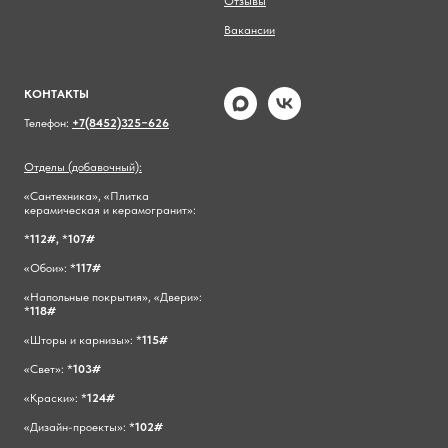
Отзывы
Вакансии
КОНТАКТЫ
Телефон:
+7(8452)325−626
Отделы (добавочный):
«Сантехника», «Плитка
керамическая и керамогранит»:
*
112#,
*
107#
«Обои»: *
117#
«Напольные покрытия», «Двери»:
*
118#
«Шторы и карнизы»: *
115#
«Свет»: *
103#
«Краски»: *
124#
«Дизайн-проекты»: *
102#