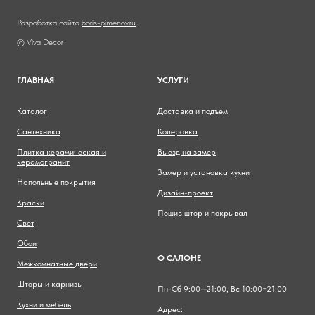
Разработка сайта
boris-pimenov.ru
© Viva Decor
ГЛАВНА
Я
УСЛУГИ
Каталог
Доставка и подъем
Сантехника
Колеровка
Плитка керамическая и
Выезд на замер
керамогранит
Замер и установка кухни
Напольные покрытия
Дизайн-проект
Краски
Пошив штор и покрывал
Свет
Обои
О САЛОНЕ
Межкомнатные двери
Шторы и карнизы
Пн-Сб 9:00—21:00, Вс 10:00−21:00
Кухни и мебель
Адрес: