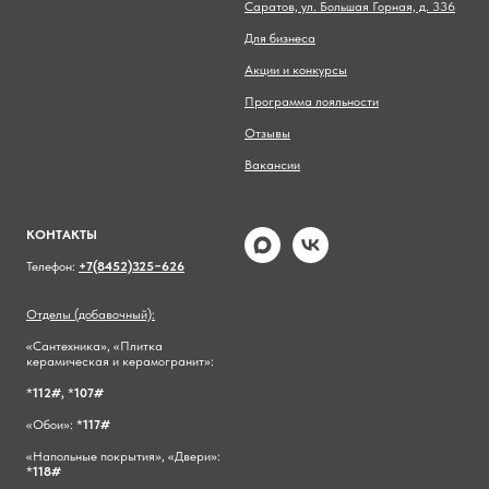
Саратов, ул. Большая Горная, д. 336
Для бизнеса
Акции и конкурсы
Программа лояльности
Отзывы
Вакансии
КОНТАКТЫ
Телефон:
+7(8452)325−626
Отделы (добавочный):
«Сантехника», «Плитка
керамическая и керамогранит»:
*
112#,
*
107#
«Обои»: *
117#
«Напольные покрытия», «Двери»:
*
118#