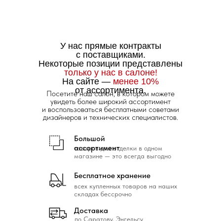
У нас прямые контракты
с поставщиками.
Некоторые позиции представлены
только у нас в салоне!
На сайте —
менее 10%
от ассортимента.
Посетите наш салон, в котором можете
увидеть более широкий ассортимент
и воспользоваться бесплатными советами
дизайнеров и технических специалистов.
Большой
ассортимент
товаров для отделки в одном
магазине — это всегда выгодно
Бесплатное хранение
всех купленных товаров на наших
складах бессрочно
Доставка
по Саратову, Энгельсу