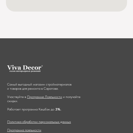
Самый выгодный магазин стройматериалов
и товаров для ремонта в Саратове.
Участвуйте в
Программе Лояльности
и получайте
скидки.
Работает программа Кешбэк до
3%.
Политика обработки персональных данных
Программа лояльности