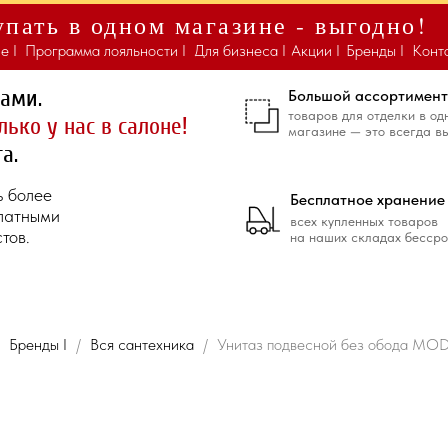
пать в одном магазине - выгодно!
е I
Программа лояльности I
Для бизнеса I
Акции I
Бренды I
Конт
ками.
Большой ассортимент
товаров для отделки в од
лько у нас в салоне!
магазине — это всегда в
а.
ь более
Бесплатное хранение
платными
всех купленных товаров
тов.
на наших складах бессро
Бренды I
Вся сантехника
Унитаз подвесной без обода MO