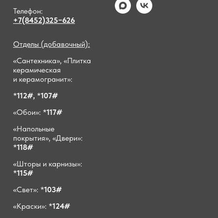
Телефон:
+7(8452)325−626
Отделы (добавочный):
«Сантехника», «Плитка
керамическая
и керамогранит»:
*
112#,
*
107#
«Обои»: *
117#
«Напольные
покрытия», «Двери»:
*
118#
«Шторы и карнизы»:
*
115#
«Свет»: *
103#
«Краски»: *
124#