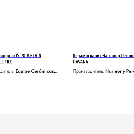
Fango 5x15 PORCELAIN
Керамогранит Harmony Perond
L TILE
HAVANA
дитель:
Equipe Cerámicas,
Производитель:
Harmony Per
я
Group, Испания