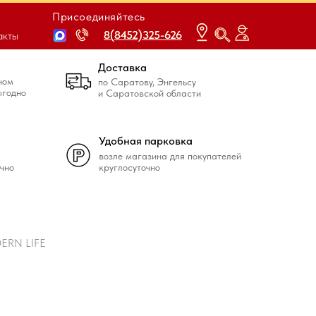
Присоединяйтесь
8(8452)325-626
8(8452)325-626
акты
Доставка
ном
по Саратову, Энгельсу
ыгодно
и Саратовской области
Удобная парковка
возле магазина для покупателей
чно
круглосуточно
DERN LIFE