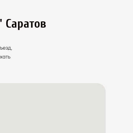
" Саратов
ъезд,
хать