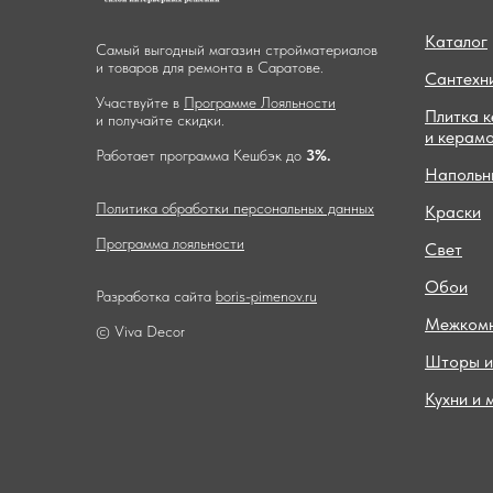
Каталог
Самый выгодный магазин стройматериалов
и товаров для ремонта в Саратове.
Сантехн
Участвуйте в
Программе Лояльности
Плитка 
и получайте скидки.
и керам
Работает программа Кешбэк до
3%.
Напольн
Политика обработки персональных данных
Краски
Программа лояльности
Свет
Обои
Разработка сайта
boris-pimenov.ru
Межкомн
© Viva Decor
Шторы и
Кухни и 