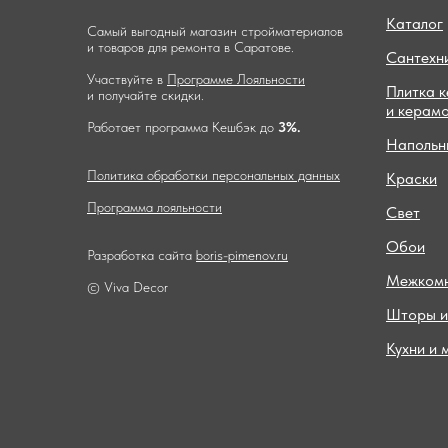
Каталог
Самый выгодный магазин стройматериалов
и товаров для ремонта в Саратове.
Сантехн
Участвуйте в
Программе Лояльности
Плитка 
и получайте скидки.
и керам
Работает программа Кешбэк до
3%.
Напольн
Политика обработки персональных данных
Краски
Программа лояльности
Свет
Обои
Разработка сайта
boris-pimenov.ru
Межкомн
© Viva Decor
Шторы и
Кухни и 