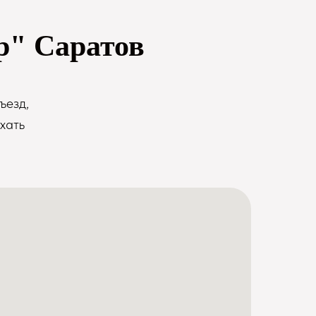
р" Саратов
ъезд,
хать