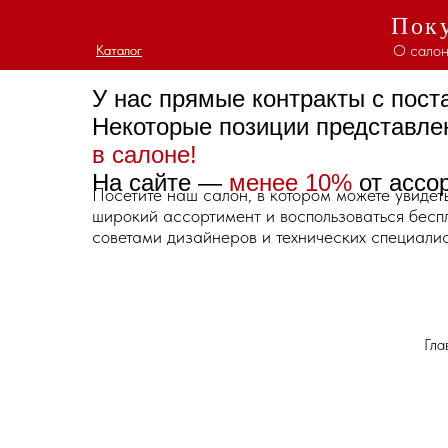
Поку
О салон
Каталог
Каталог
У нас прямые контракты с пос
Некоторые позиции представл
в салоне!
На сайте —
менее 10%
от ассо
Посетите наш салон, в котором можете увидет
широкий ассортимент и воспользоваться бес
советами дизайнеров и технических специалис
Гла