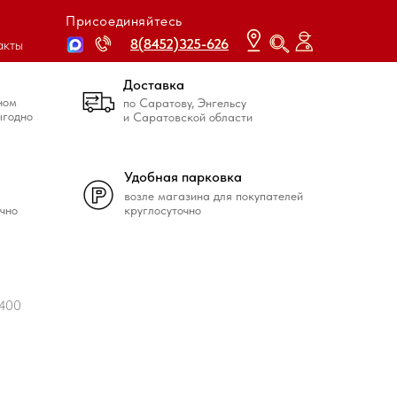
Присоединяйтесь
8(8452)325-626
8(8452)325-626
акты
Доставка
ном
по Саратову, Энгельсу
ыгодно
и Саратовской области
Удобная парковка
возле магазина для покупателей
чно
круглосуточно
 400