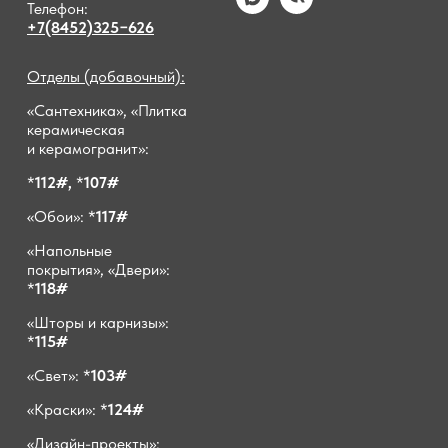
Телефон:
+7(8452)325−626
Отделы (добавочный):
«Сантехника», «Плитка
керамическая
и керамогранит»:
*
112#,
*
107#
«Обои»: *
117#
«Напольные
покрытия», «Двери»:
*
118#
«Шторы и карнизы»:
*
115#
«Свет»: *
103#
«Краски»: *
124#
«Дизайн-проекты»: