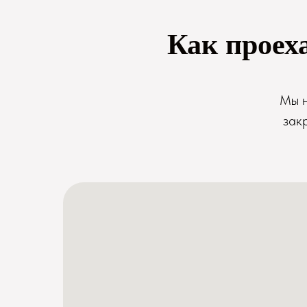
Как проех
Мы н
зак