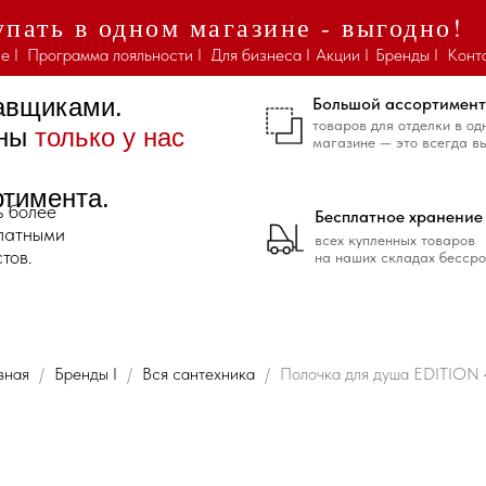
пать в одном магазине - выгодно!
е I
Программа лояльности I
Для бизнеса I
Акции I
Бренды I
Конт
тавщиками.
Большой ассортимент
товаров для отделки в од
ены
только у нас
магазине — это всегда в
ртимента.
ь более
Бесплатное хранение
платными
всех купленных товаров
тов.
на наших складах бессро
вная
Бренды I
Вся сантехника
Полочка для душа EDITION