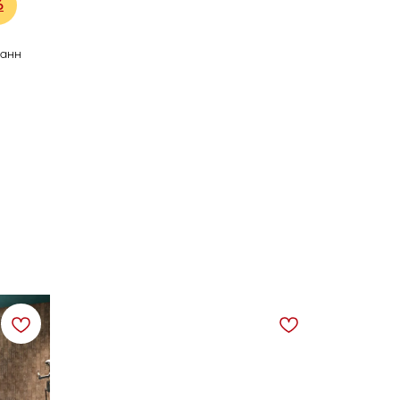
6
ванн