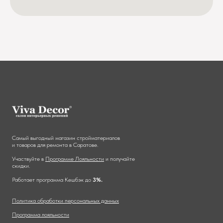
Самый выгодный магазин стройматериалов
и товаров для ремонта в Саратове.
Участвуйте в
Программе Лояльности
и получайте
скидки.
Работает программа Кешбэк до
3%.
Политика обработки персональных данных
Программа лояльности