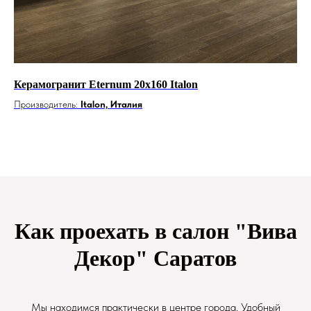
Керамогранит Eternum 20x160 Italon
Ке
Производитель:
Italon, Италия
Пр
Как проехать в салон "Вива
Декор" Саратов
Мы находимся практически в центре города. Удобный