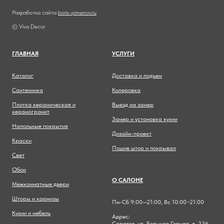
Разработка сайта
boris-pimenov.ru
© Viva Decor
ГЛАВНА
Я
УСЛУГИ
Каталог
Доставка и подъем
Сантехника
Колеровка
Плитка керамическая и
Выезд на замер
керамогранит
Замер и установка кухни
Напольные покрытия
Дизайн-проект
Краски
Пошив штор и покрывал
Свет
Обои
О САЛОНЕ
Межкомнатные двери
Шторы и карнизы
Пн-Сб 9:00—21:00, Вс 10:00−21:00
Кухни и мебель
Адрес:
Саратов, ул. Большая Горная, д. 336