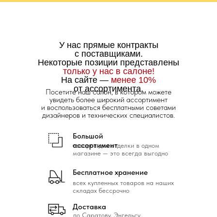
У нас прямые контракты
с поставщиками.
Некоторые позиции представлены
только у нас в салоне!
На сайте —
менее 10%
от ассортимента.
Посетите наш салон, в котором можете
увидеть более широкий ассортимент
и воспользоваться бесплатными советами
дизайнеров и технических специалистов.
Большой
ассортимент
товаров для отделки в одном
магазине — это всегда выгодно
Бесплатное хранение
всех купленных товаров на наших
складах бессрочно
Доставка
по Саратову, Энгельсу