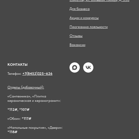
Для бизнеса
Акции и конкурсы
Программа лояльности
Отзывы
Вакансии
КОНТАКТЫ
Телефон:
+7(8452)325−626
Отделы (добавочный):
«Сантехника», «Плитка
керамическая и керамогранит»:
*
112#,
*
107#
«Обои»: *
117#
«Напольные покрытия», «Двери»:
*
118#