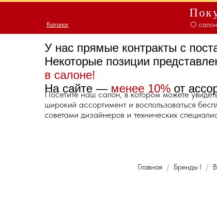
Поку
О салон
Каталог
Каталог
У нас прямые контракты с пос
Некоторые позиции представл
в салоне!
На сайте —
менее 10%
от ассо
Посетите наш салон, в котором можете увидет
широкий ассортимент и воспользоваться бес
советами дизайнеров и технических специалис
Главная
Бренды I
В