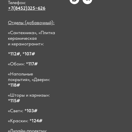
Телефон:
+7(8452)325−626
Отделы (добавочный):
«Сантехника», «Плитка
керамическая
и керамогранит»:
*
112#,
*
107#
«Обои»: *
117#
«Напольные
покрытия», «Двери»:
*
118#
«Шторы и карнизы»:
*
115#
«Свет»: *
103#
«Краски»: *
124#
«Дизайн-проекты»: