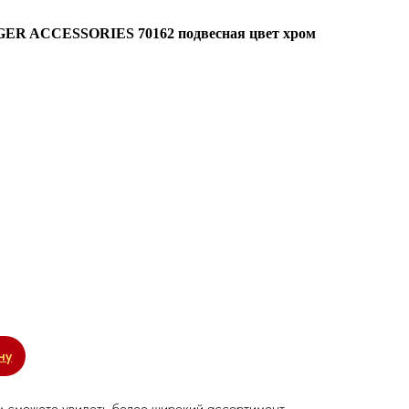
ER ACCESSORIES 70162 подвесная цвет хром
ну
м сможете увидеть более широкий ассортимент