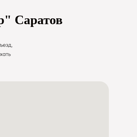
р" Саратов
ъезд,
хать