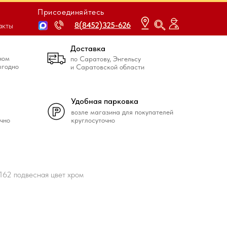
Присоединяйтесь
8(8452)325-626
8(8452)325-626
акты
Доставка
ном
по Саратову, Энгельсу
ыгодно
и Саратовской области
Удобная парковка
возле магазина для покупателей
чно
круглосуточно
2 подвесная цвет хром