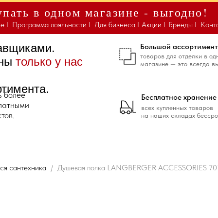
пать в одном магазине - выгодно!
е I
Программа лояльности I
Для бизнеса I
Акции I
Бренды I
Конт
тавщиками.
Большой ассортимент
товаров для отделки в од
ены
только у нас
магазине — это всегда в
ртимента.
ь более
Бесплатное хранение
платными
всех купленных товаров
тов.
на наших складах бессро
ся сантехника
Душевая полка LANGBERGER ACCESSORIES 7016