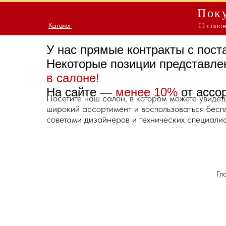
Поку
О салон
Каталог
Каталог
У нас прямые контракты с пос
Некоторые позиции представл
в салоне!
На сайте —
менее 10%
от ассо
Посетите наш салон, в котором можете увидет
широкий ассортимент и воспользоваться бес
советами дизайнеров и технических специалис
Гл