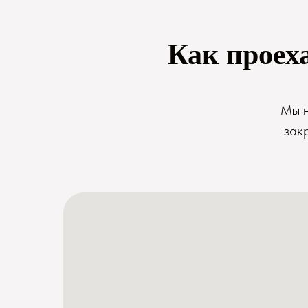
Как проех
Мы н
зак