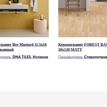
ранит Bee Mustard 11,5х10
Керамогранит FOREST B
ованный
20x120 MATT
дитель:
DNA TILES, Испания
Производитель:
Старопетров
Россия