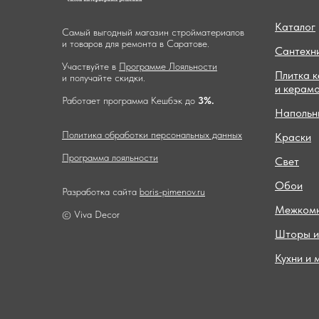
Каталог
Самый выгодный магазин стройматериалов
и товаров для ремонта в Саратове.
Сантехн
Участвуйте в
Программе Лояльности
Плитка 
и получайте скидки.
и керам
Работает программа Кешбэк до
3%.
Напольн
Политика обработки персональных данных
Краски
Программа лояльности
Свет
Обои
Разработка сайта
boris-pimenov.ru
Межкомн
© Viva Decor
Шторы и
Кухни и 