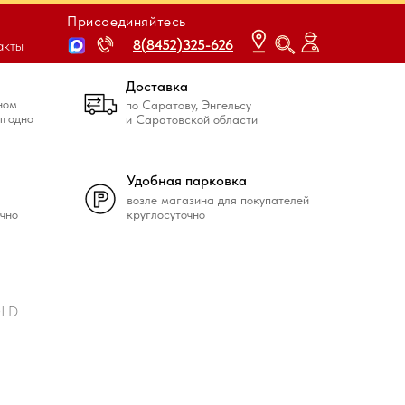
Присоединяйтесь
8(8452)325-626
8(8452)325-626
акты
Доставка
ном
по Саратову, Энгельсу
ыгодно
и Саратовской области
Удобная парковка
возле магазина для покупателей
чно
круглосуточно
OLD