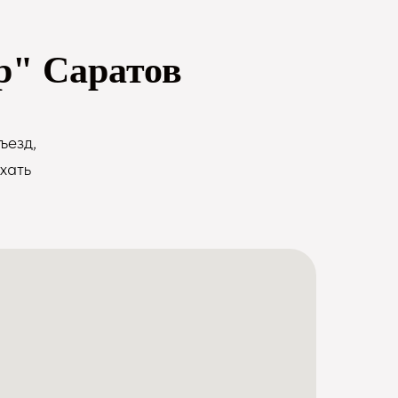
р" Саратов
ъезд,
хать