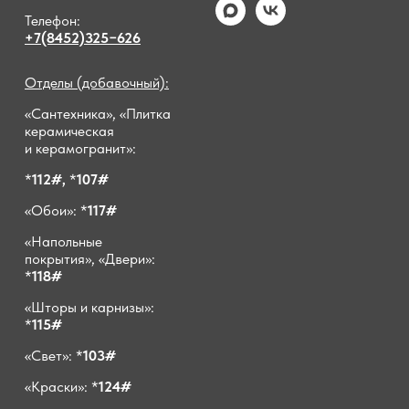
Телефон:
+7(8452)325−626
Отделы (добавочный):
«Сантехника», «Плитка
керамическая
и керамогранит»:
*
112#,
*
107#
«Обои»: *
117#
«Напольные
покрытия», «Двери»:
*
118#
«Шторы и карнизы»:
*
115#
«Свет»: *
103#
«Краски»: *
124#