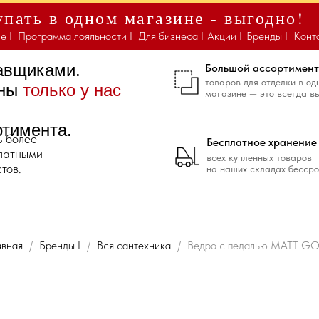
пать в одном магазине - выгодно!
е I
Программа лояльности I
Для бизнеса I
Акции I
Бренды I
Конт
тавщиками.
Большой ассортимент
товаров для отделки в од
ены
только у нас
магазине — это всегда в
ртимента.
ь более
Бесплатное хранение
платными
всех купленных товаров
тов.
на наших складах бессро
авная
Бренды I
Вся сантехника
Ведро с педалью MATT G