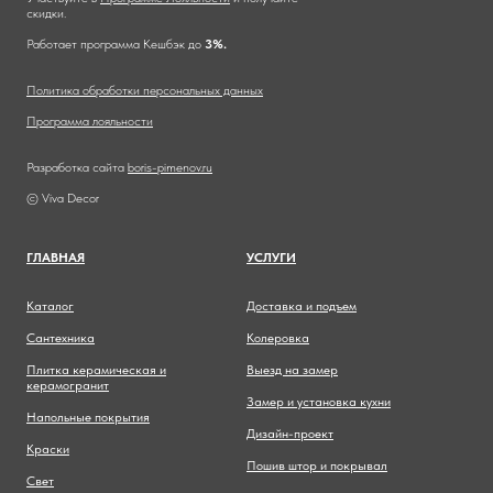
скидки.
Работает программа Кешбэк до
3%.
Политика обработки персональных данных
Программа лояльности
Разработка сайта
boris-pimenov.ru
© Viva Decor
ГЛАВНА
Я
УСЛУГИ
Каталог
Доставка и подъем
Сантехника
Колеровка
Плитка керамическая и
Выезд на замер
керамогранит
Замер и установка кухни
Напольные покрытия
Дизайн-проект
Краски
Пошив штор и покрывал
Свет