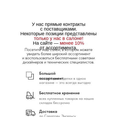
У нас прямые контракты
с поставщиками.
Некоторые позиции представлены
только у нас в салоне!
На сайте —
менее 10%
от ассортимента.
Посетите наш салон, в котором можете
увидеть более широкий ассортимент
и воспользоваться бесплатными советами
дизайнеров и технических специалистов.
Большой
ассортимент
товаров для отделки в одном
магазине — это всегда выгодно
Бесплатное хранение
всех купленных товаров на наших
складах бессрочно
Доставка
по Саратову, Энгельсу