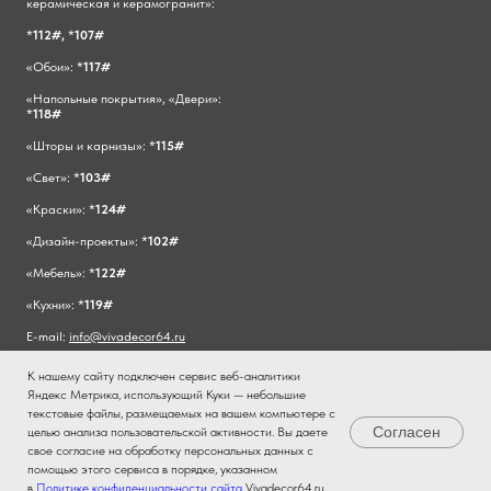
керамическая и керамогранит»:
*
112#,
*
107#
«Обои»: *
117#
«Напольные покрытия», «Двери»:
*
118#
«Шторы и карнизы»: *
115#
«Свет»: *
103#
«Краски»: *
124#
«Дизайн-проекты»: *
102#
«Мебель»: *
122#
«Кухни»: *
119#
E-mail:
info@vivadecor64.ru
К нашему сайту подключен сервис веб-аналитики
Яндекс Метрика, использующий Куки — небольшие
текстовые файлы, размещаемых на вашем компьютере с
Согласен
целью анализа пользовательской активности. Вы даете
свое согласие на обработку персональных данных с
помощью этого сервиса в порядке, указанном
в
Политике конфиденциальности сайта
Vivadecor64.ru
Главная
Каталог
Звонок
Где мы
Регистрация