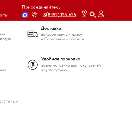
Присоединяйтесь
8(8452)325-626
8(8452)325-626
акты
Доставка
ном
по Саратову, Энгельсу
ыгодно
и Саратовской области
Удобная парковка
возле магазина для покупателей
чно
круглосуточно
NO 50 мм