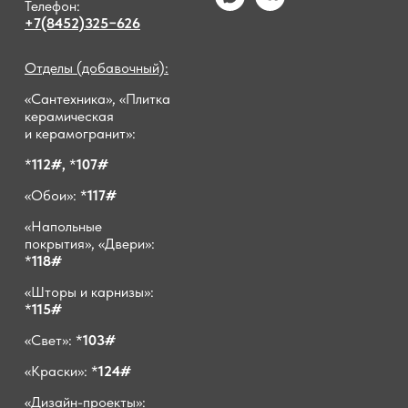
Телефон:
+7(8452)325−626
Отделы (добавочный):
«Сантехника», «Плитка
керамическая
и керамогранит»:
*
112#,
*
107#
«Обои»: *
117#
«Напольные
покрытия», «Двери»:
*
118#
«Шторы и карнизы»:
*
115#
«Свет»: *
103#
«Краски»: *
124#
«Дизайн-проекты»: