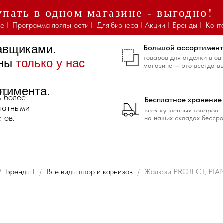
пать в одном магазине - выгодно!
е I
Программа лояльности I
Для бизнеса I
Акции I
Бренды I
Конт
тавщиками.
Большой ассортимент
товаров для отделки в од
ены
только у нас
магазине — это всегда в
ртимента.
ь более
Бесплатное хранение
платными
всех купленных товаров
тов.
на наших складах бессро
Бренды I
Все виды штор и карнизов
Жалюзи PROJECT, PIA