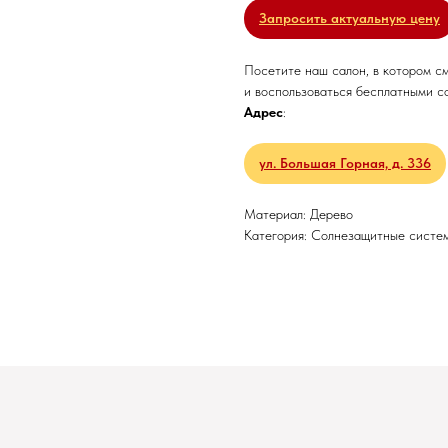
Запросить актуальную цену
Посетите наш салон, в котором с
и воспользоваться бесплатными с
Адрес
:
ул. Большая Горная, д. 336
Материал: Дерево
Категория: Солнезащитные систе