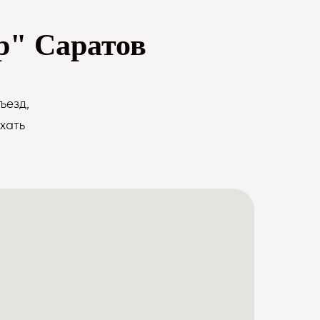
р" Саратов
ъезд,
хать