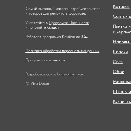
Каталог
Самый выгодный магазин стройматериалов
и товаров для ремонта в Саратове.
Сантехн
Участвуйте в
Программе Лояльности
Плитка 
и получайте скидки.
и керам
Работает программа Кешбэк до
3%.
Напольн
Политика обработки персональных данных
Краски
Программа лояльности
Свет
Обои
Разработка сайта
boris-pimenov.ru
Межкомн
© Viva Decor
Шторы и
Кухни и 