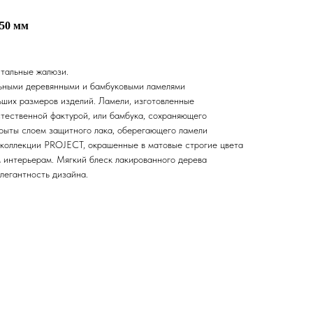
50 мм
тальные жалюзи.
льными деревянными и бамбуковыми ламелями
ьших размеров изделий. Ламели, изготовленные
стественной фактурой, или бамбука, сохраняющего
крыты слоем защитного лака, оберегающего ламели
 коллекции PROJECT, окрашенные в матовые строгие цвета
 интерьерам. Мягкий блеск лакированного дерева
легантность дизайна.