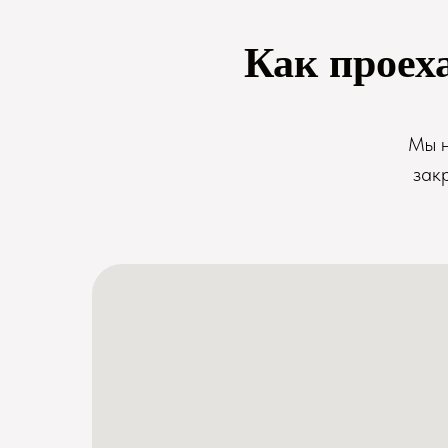
Как проех
Мы н
зак