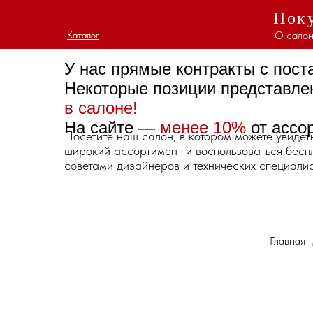
Поку
О салон
Каталог
Каталог
У нас прямые контракты с пос
Некоторые позиции представл
в салоне!
На сайте —
менее 10%
от ассо
Посетите наш салон, в котором можете увидет
широкий ассортимент и воспользоваться бес
советами дизайнеров и технических специалис
Главная