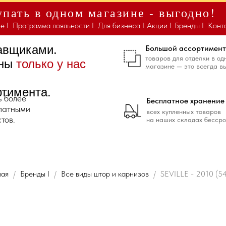
пать в одном магазине - выгодно!
е I
Программа лояльности I
Для бизнеса I
Акции I
Бренды I
Конт
тавщиками.
Большой ассортимент
товаров для отделки в од
ены
только у нас
магазине — это всегда в
ртимента.
ь более
Бесплатное хранение
платными
всех купленных товаров
тов.
на наших складах бессро
ная
Бренды I
Все виды штор и карнизов
SEVILLE - 2010 (5