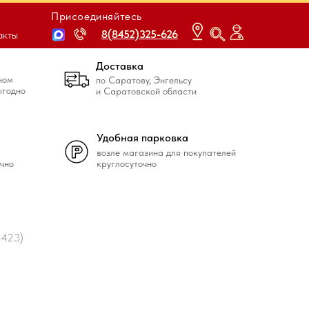
Присоединяйтесь
8(8452)325-626
8(8452)325-626
акты
Доставка
ном
по Саратову, Энгельсу
ыгодно
и Саратовской области
Удобная парковка
возле магазина для покупателей
чно
круглосуточно
4423)