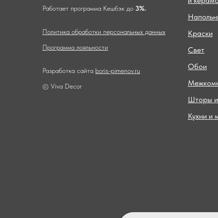
и керам
Работает программа Кешбэк до
3%.
Напольн
Политика обработки персональных данных
Краски
Программа лояльности
Свет
Обои
Разработка сайта
boris-pimenov.ru
Межкомн
© Viva Decor
Шторы и
Кухни и 