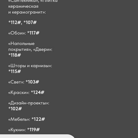
«Сантехника», «Плитка
керамическая
и керамогранит»:
*
112#,
*
107#
«Обои»: *
117#
«Напольные
покрытия», «Двери»:
*
118#
«Шторы и карнизы»:
*
115#
«Свет»: *
103#
«Краски»: *
124#
«Дизайн-проекты»:
*
102#
«Мебель»: *
122#
«Кухни»: *
119#