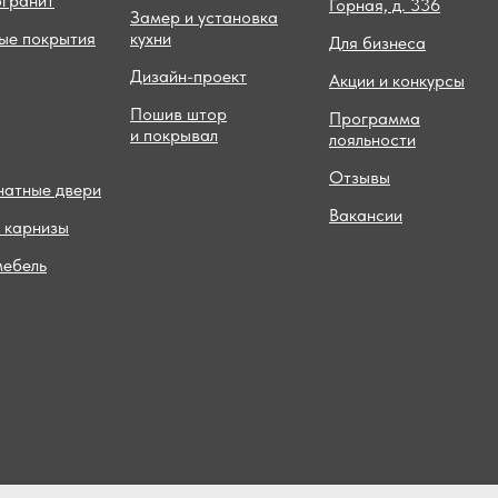
огранит
Горная, д. 336
Замер и установка
ые покрытия
кухни
Для бизнеса
Дизайн-проект
Акции и конкурсы
Пошив штор
Программа
и покрывал
лояльности
Отзывы
атные двери
Вакансии
 карнизы
мебель