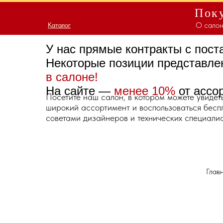
Поку
О салон
Каталог
Каталог
У нас прямые контракты с пос
Некоторые позиции представл
в салоне!
На сайте —
менее 10%
от ассо
Посетите наш салон, в котором можете увидет
широкий ассортимент и воспользоваться бес
советами дизайнеров и технических специалис
Глав