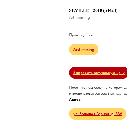
SEVILLE - 2010 (54423)
Arttrimming
Производитель:
Arttrimming
Запросить актуальную цену
Посетите наш салон, в котором с
и воспользоваться бесплатными с
Адрес
:
ул. Большая Горная, д. 336