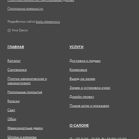
Программа лояльности
Разработка сайта
boris-pimenov.ru
© Viva Decor
ГЛАВНА
Я
УСЛУГИ
Каталог
Доставка и подъем
Сантехника
Колеровка
Плитка керамическая и
Выезд на замер
керамогранит
Замер и установка кухни
Напольные покрытия
Дизайн-проект
Краски
Пошив штор и покрывал
Свет
Обои
О САЛОНЕ
Межкомнатные двери
Шторы и карнизы