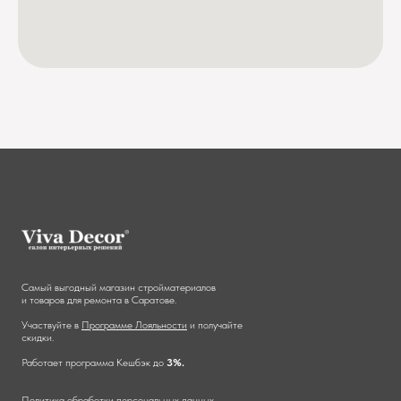
Самый выгодный магазин стройматериалов
и товаров для ремонта в Саратове.
Участвуйте в
Программе Лояльности
и получайте
скидки.
Работает программа Кешбэк до
3%.
Политика обработки персональных данных