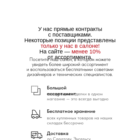
У нас прямые контракты
с поставщиками.
Некоторые позиции представлены
только у нас в салоне!
На сайте —
менее 10%
от ассортимента.
Посетите наш салон, в котором можете
увидеть более широкий ассортимент
и воспользоваться бесплатными советами
дизайнеров и технических специалистов.
Большой
ассортимент
товаров для отделки в одном
магазине — это всегда выгодно
Бесплатное хранение
всех купленных товаров на наших
складах бессрочно
Доставка
по Саратову, Энгельсу