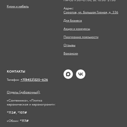
Пн-Сб 9:00—21:00, Вс 10:00−21:00
Кухни и мебель
Адрес:
Саратов, ул. Большая Горная, д. 336
Для бизнеса
Акции и конкурсы
Программа лояльности
Отзывы
Вакансии
КОНТАКТЫ
Телефон:
+7(8452)325−626
Отделы (добавочный):
«Сантехника», «Плитка
керамическая и керамогранит»:
*
112#,
*
107#
«Обои»: *
117#