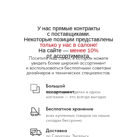
У нас прямые контракты
с поставщиками.
Некоторые позиции представлены
только у нас в салоне!
На сайте —
менее 10%
от ассортимента.
Посетите наш салон, в котором можете
увидеть более широкий ассортимент
и воспользоваться бесплатными советами
дизайнеров и технических специалистов.
Большой
ассортимент
товаров для отделки в одном
магазине — это всегда выгодно
Бесплатное хранение
всех купленных товаров на наших
складах бессрочно
Доставка
по Саратову, Энгельсу