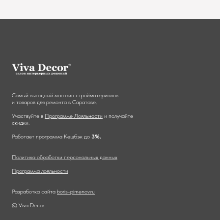
Самый выгодный магазин стройматериалов
и товаров для ремонта в Саратове.
Участвуйте в
Программе Лояльности
и получайте
скидки.
Работает программа Кешбэк до
3%.
Политика обработки персональных данных
Программа лояльности
Разработка сайта
boris-pimenov.ru
© Viva Decor