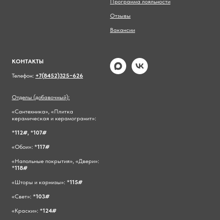
Программа лояльности
Отзывы
Вакансии
КОНТАКТЫ
Телефон:
+7(8452)325−626
Отделы (добавочный):
«Сантехника», «Плитка
керамическая и керамогранит»:
*
112#,
*
107#
«Обои»: *
117#
«Напольные покрытия», «Двери»:
*
118#
«Шторы и карнизы»: *
115#
«Свет»: *
103#
«Краски»: *
124#