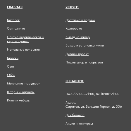
ГЛАВНА
Я
УСЛУГИ
Каталог
Доставка и подъем
Сантехника
Колеровка
Плитка керамическая и
Выезд на замер
керамогранит
Замер и установка кухни
Напольные покрытия
Дизайн-проект
Краски
Пошив штор и покрывал
Свет
Обои
О САЛОНЕ
Межкомнатные двери
Шторы и карнизы
Пн-Сб 9:00—21:00, Вс 10:00−21:00
Кухни и мебель
Адрес:
Саратов, ул. Большая Горная, д. 336
Для бизнеса
Акции и конкурсы