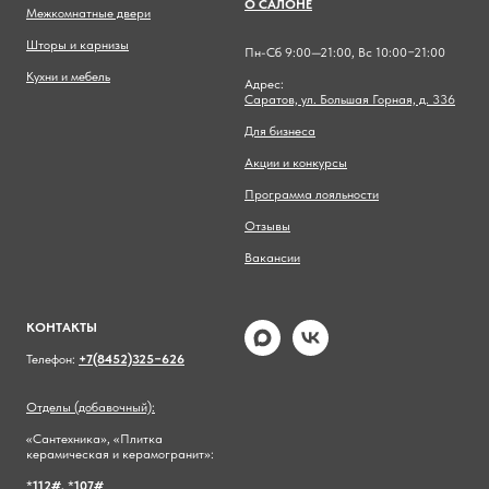
О САЛОНЕ
Межкомнатные двери
Шторы и карнизы
Пн-Сб 9:00—21:00, Вс 10:00−21:00
Кухни и мебель
Адрес:
Саратов, ул. Большая Горная, д. 336
Для бизнеса
Акции и конкурсы
Программа лояльности
Отзывы
Вакансии
КОНТАКТЫ
Телефон:
+7(8452)325−626
Отделы (добавочный):
«Сантехника», «Плитка
керамическая и керамогранит»:
*
112#,
*
107#