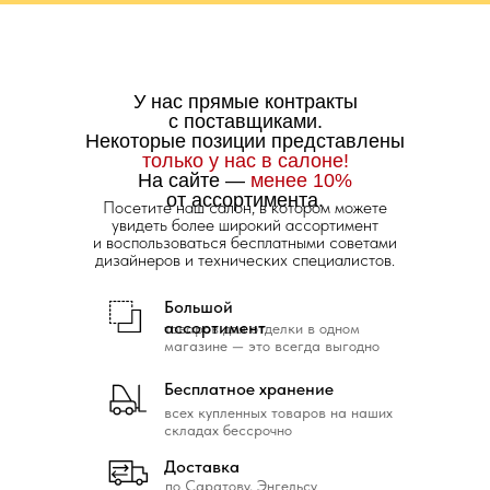
У нас прямые контракты
с поставщиками.
Некоторые позиции представлены
только у нас в салоне!
На сайте —
менее 10%
от ассортимента.
Посетите наш салон, в котором можете
увидеть более широкий ассортимент
и воспользоваться бесплатными советами
дизайнеров и технических специалистов.
Большой
ассортимент
товаров для отделки в одном
магазине — это всегда выгодно
Бесплатное хранение
всех купленных товаров на наших
складах бессрочно
Доставка
по Саратову, Энгельсу