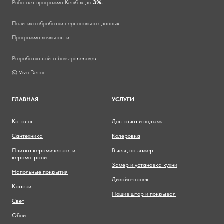
Работает программа Кешбэк до
3%.
Политика обработки персональных данных
Программа лояльности
Разработка сайта
boris-pimenov.ru
© Viva Decor
ГЛАВНА
Я
УСЛУГИ
Каталог
Доставка и подъем
Сантехника
Колеровка
Плитка керамическая и
Выезд на замер
керамогранит
Замер и установка кухни
Напольные покрытия
Дизайн-проект
Краски
Пошив штор и покрывал
Свет
Обои