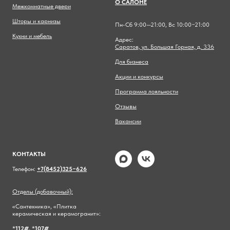
О САЛОНЕ
Межкомнатные двери
Шторы и карнизы
Пн-Сб 9:00—21:00, Вс 10:00−21:00
Кухни и мебель
Адрес:
Саратов, ул. Большая Горная, д. 336
Для бизнеса
Акции и конкурсы
Программа лояльности
Отзывы
Вакансии
КОНТАКТЫ
Телефон:
+7(8452)325−626
Отделы (добавочный):
«Сантехника», «Плитка
керамическая и керамогранит»:
*
112#,
*
107#