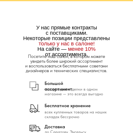
У нас прямые контракты
с поставщиками.
Некоторые позиции представлены
только у нас в салоне!
На сайте —
менее 10%
от ассортимента.
Посетите наш салон, в котором можете
увидеть более широкий ассортимент
и воспользоваться бесплатными советами
дизайнеров и технических специалистов.
Большой
ассортимент
товаров для отделки в одном
магазине — это всегда выгодно
Бесплатное хранение
всех купленных товаров на наших
складах бессрочно
Доставка
по Саратову, Энгельсу