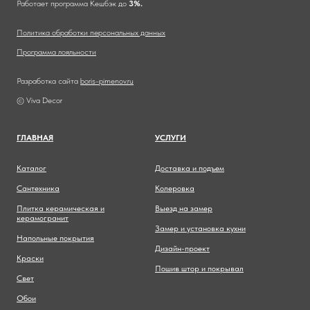
Работает программа Кешбэк до
3%.
Политика обработки персональных данных
Программа лояльности
Разработка сайта
boris-pimenov.ru
© Viva Decor
ГЛАВНА
Я
УСЛУГИ
Каталог
Доставка и подъем
Сантехника
Колеровка
Плитка керамическая и
Выезд на замер
керамогранит
Замер и установка кухни
Напольные покрытия
Дизайн-проект
Краски
Пошив штор и покрывал
Свет
Обои