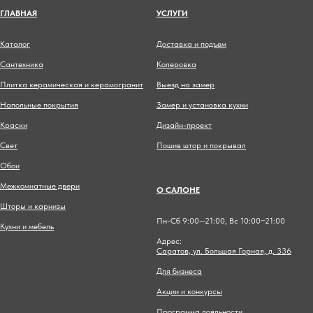
ГЛАВНА
Я
УСЛУГИ
Каталог
Доставка и подъем
Сантехника
Колеровка
Плитка керамическая и керамогранит
Выезд на замер
Напольные покрытия
Замер и установка кухни
Краски
Дизайн-проект
Свет
Пошив штор и покрывал
Обои
Межкомнатные двери
О САЛОНЕ
Шторы и карнизы
Пн-Сб 9:00—21:00, Вс 10:00−21:00
Кухни и мебель
Адрес:
Саратов, ул. Большая Горная, д. 336
Для бизнеса
Акции и конкурсы
Программа лояльности