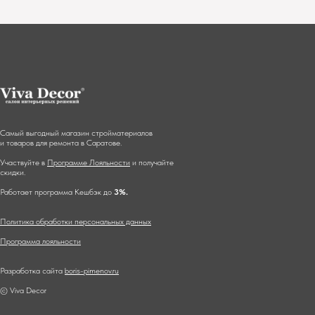
Самый выгодный магазин стройматериалов
и товаров для ремонта в Саратове.
Участвуйте в
Программе Лояльности
и получайте
скидки.
Работает программа Кешбэк до
3%.
Политика обработки персональных данных
Программа лояльности
Разработка сайта
boris-pimenov.ru
© Viva Decor