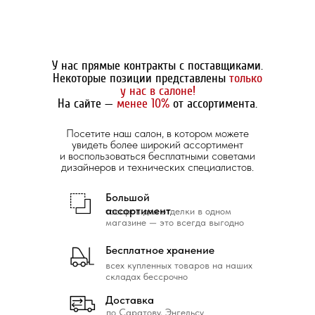
У нас прямые контракты с поставщиками.
Некоторые позиции представлены
только
у нас в салоне!
На сайте —
менее 10%
от ассортимента.
Посетите наш салон, в котором можете
увидеть более широкий ассортимент
и воспользоваться бесплатными советами
дизайнеров и технических специалистов.
Большой
ассортимент
товаров для отделки в одном
магазине — это всегда выгодно
Бесплатное хранение
всех купленных товаров на наших
складах бессрочно
Доставка
по Саратову, Энгельсу