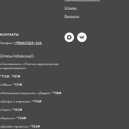
Отзывы
Вакансии
КОНТАКТЫ
Телефон:
+7(8452)325−626
Отделы (добавочный):
«Сантехника», «Плитка керамическая
и керамогранит»:
*
112#,
*
107#
«Обои»: *
117#
«Напольные покрытия», «Двери»: *
118#
«Шторы и карнизы»: *
115#
«Свет»: *
103#
«Краски»: *
124#
«Дизайн-проекты»: *
102#