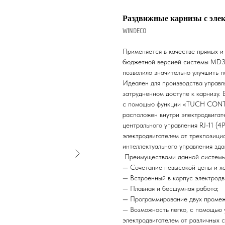
Раздвижные карнизы с эле
WINDECO
Применяется в качестве прямых и 
бюджетной версией системы MD36
позволило значительно улучшить п
Идеален для производства управл
затрудненном доступе к карнизу.
с помощью функции «TUCH CONTR
расположен внутри электродвигат
центрального управления RJ-11 (
электродвигателем от трехпозици
интеллектуального управления зда
Преимуществами данной системы 
— Сочетание невысокой цены и хо
— Встроенный в корпус электродв
— Плавная и бесшумная работа;
— Программирование двух промеж
— Возможность легко, с помощью 
электродвигателем от различных с