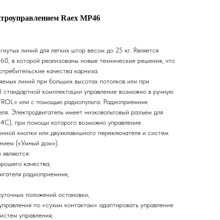
ктроуправлением Raex MP46
гнутых линий для легких штор весом до 25 кг. Является
0, в которой реализованы новые технические решения, что
отребительские качества карниза.
яемых линий при больших высотах потолков или при
 В стандартной комплектации управление возможно в ручную
OL» или с помощью радиопульта. Радиоприемник
еля. Электродвигатель имеет низковольтовый разъем для
4Р4С), при помощи которого возможно управление
онной кнопки или двухклавишного переключателя и систем
нием («Умный дом»).
являются:
рошего качества;
игателя радиоприемник;
уточных положений остановки;
управления по «сухим контактам» адаптировать управление
истем управления;