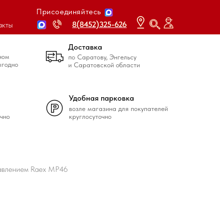
Присоединяйтесь
8(8452)325-626
8(8452)325-626
акты
Доставка
ном
по Саратову, Энгельсу
ыгодно
и Саратовской области
Удобная парковка
возле магазина для покупателей
чно
круглосуточно
равлением Raex MP46