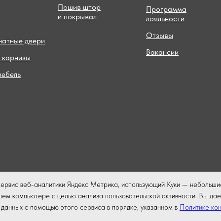
Пошив штор
Программа
и покрывал
лояльности
Отзывы
атные двери
Вакансии
 карнизы
мебель
сервис веб-аналитики Яндекс Метрика, использующий Куки — небольши
ем компьютере с целью анализа пользовательской активности. Вы дае
данных с помощью этого сервиса в порядке, указанном в
Политике ко