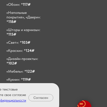
«Обои»: *
117#
«Напольные
покрытия», «Двери»:
*
118#
«Шторы и карнизы»:
*
115#
«Свет»: *
103#
«Краски»: *
124#
«Дизайн-проекты»:
*
102#
«Мебель»: *
122#
«Кухни»: *
119#
E-mail:
е текстовые
info@vivadecor64.ru
те свое согласие
Согласен
нфиденциальности