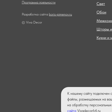
Программа лояльности
Свет
Обои
Разработка сайта
boris-pimenov.ru
Межкомн
© Viva Decor
Шторы и
Кухни и 
К нашему сайту подключен 
файлы, размещаемых на ваш
на обработку персональных 
сайта
Vivadecor64.ru