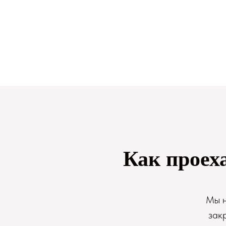
Как проех
Мы н
зак