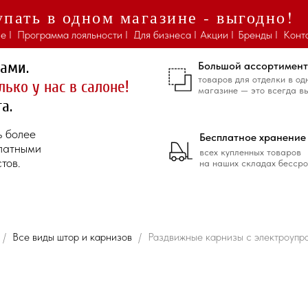
пать в одном магазине - выгодно!
е I
Программа лояльности I
Для бизнеса I
Акции I
Бренды I
Конт
ками.
Большой ассортимент
товаров для отделки в од
лько у нас в салоне!
магазине — это всегда в
а.
ь более
Бесплатное хранение
платными
всех купленных товаров
тов.
на наших складах бессро
Все виды штор и карнизов
Раздвижные карнизы с электроуп