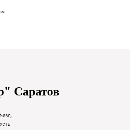
емы
р" Саратов
ъезд,
хать