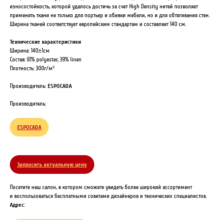
износостойкость, которой удалось достичь за счет High Density нитей позволяет
применять ткани не только для портьер и обивки мебели, но и для обтягивания стен.
Ширина тканей соответствует европейским стандартам и составляет 140 см.
Технические характеристики
Ширина: 140±1см
Состав: 61% polyester, 39% linen
Плотность: 300г/м²
Производитель:
ESPOCADA
Производитель:
ESPOCADA
Запросить актуальную цену
Посетите наш салон, в котором сможете увидеть более широкий ассортимент
и воспользоваться бесплатными советами дизайнеров и технических специалистов.
Адрес
: