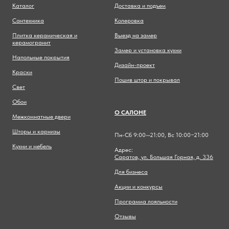
Каталог
Доставка и подъем
Сантехника
Колеровка
Плитка керамическая и
Выезд на замер
керамогранит
Замер и установка кухни
Напольные покрытия
Дизайн-проект
Краски
Пошив штор и покрывал
Свет
Обои
О САЛОНЕ
Межкомнатные двери
Шторы и карнизы
Пн-Сб 9:00—21:00, Вс 10:00−21:00
Кухни и мебель
Адрес:
Саратов, ул. Большая Горная, д. 336
Для бизнеса
Акции и конкурсы
Программа лояльности
Отзывы