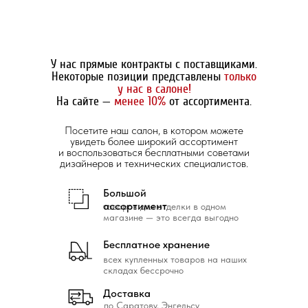
У нас прямые контракты с поставщиками.
Некоторые позиции представлены
только
у нас в салоне!
На сайте —
менее 10%
от ассортимента.
Посетите наш салон, в котором можете
увидеть более широкий ассортимент
и воспользоваться бесплатными советами
дизайнеров и технических специалистов.
Большой
ассортимент
товаров для отделки в одном
магазине — это всегда выгодно
Бесплатное хранение
всех купленных товаров на наших
складах бессрочно
Доставка
по Саратову, Энгельсу