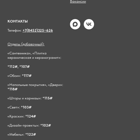
Вакансии
КОНТАКТЫ
Телефон:
+7(8452)325−626
Отделы (добавочный):
«Сантехника», «Плитка
керамическая и керамогранит»:
*
112#,
*
107#
«Обои»: *
117#
«Напольные покрытия», «Двери»:
*
118#
«Шторы и карнизы»: *
115#
«Свет»: *
103#
«Краски»: *
124#
«Дизайн-проекты»: *
102#
«Мебель»: *
122#