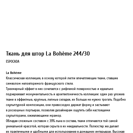
Ткань для штор La Bohème 244/30
ESPOCADA
La Bohème
Классическая коллекция, в основу которой легли впечатляющие ткани, ставшие
символом неповторимого французского стиля.
Трехмерный эффект в них сочетается с рифленой поверхностью и идеально
подчеркивает монументальность и архитектоничность коллекции: один раз уложив
ткани в эффектные, крупные, лепные складки, их больше не нужно трогать. Подобно
скульптурной композиции, они превосходно держат форму и застывают
в роскошных портьерах, позволяя дизайнерам ощутить себя настоящими
скульпторами, оживляющими мрамор.
Обладая сложным составом с 39% льна в составе, ткани отличаются той самой
уникальной красотой, которая скрыта в их неидеальности. Полиэстер же делает
их практичными и удобными для использования в домашних интерьерах. Высокая