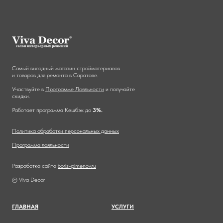
Самый выгодный магазин стройматериалов
и товаров для ремонта в Саратове.
Участвуйте в
Программе Лояльности
и получайте
скидки.
Работает программа Кешбэк до
3%.
Политика обработки персональных данных
Программа лояльности
Разработка сайта
boris-pimenov.ru
© Viva Decor
ГЛАВНА
Я
УСЛУГИ