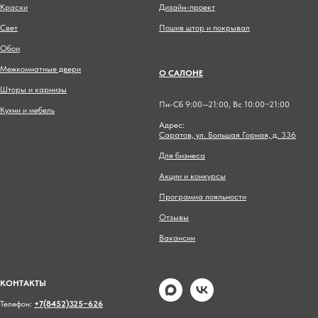
Краски
Дизайн-проект
Свет
Пошив штор и покрывал
Обои
Межкомнатные двери
О САЛОНЕ
Шторы и карнизы
Пн-Сб 9:00—21:00, Вс 10:00−21:00
Кухни и мебель
Адрес:
Саратов, ул. Большая Горная, д. 336
Для бизнеса
Акции и конкурсы
Программа лояльности
Отзывы
Вакансии
КОНТАКТЫ
Телефон:
+7(8452)325−626