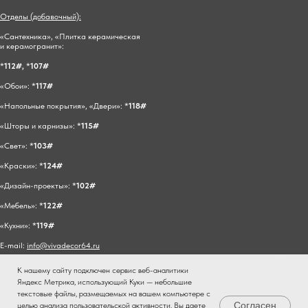
Отделы (добавочный):
«Сантехника», «Плитка керамическая
и керамогранит»:
*
112#,
*
107#
«Обои»: *
117#
«Напольные покрытия», «Двери»: *
118#
«Шторы и карнизы»: *
115#
«Свет»: *
103#
«Краски»: *
124#
«Дизайн-проекты»: *
102#
«Мебель»: *
122#
«Кухни»: *
119#
E-mail:
info@vivadecor64.ru
К нашему сайту подключен сервис веб-аналитики
Яндекс Метрика, использующий Куки — небольшие
текстовые файлы, размещаемых на вашем компьютере с
Согласен
целью анализа пользовательской активности. Вы даете