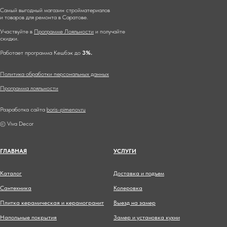
Самый выгодный магазин стройматериалов
и товаров для ремонта в Саратове.
Участвуйте в
Программе Лояльности
и получайте
скидки.
Работает программа Кешбэк до
3%.
Политика обработки персональных данных
Программа лояльности
Разработка сайта
boris-pimenov.ru
© Viva Decor
ГЛАВНА
Я
УСЛУГИ
Каталог
Доставка и подъем
Сантехника
Колеровка
Плитка керамическая и керамогранит
Выезд на замер
Напольные покрытия
Замер и установка кухни