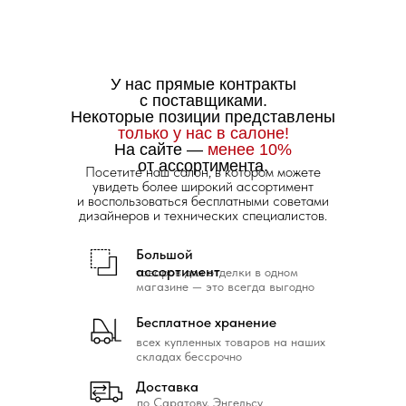
У нас прямые контракты
с поставщиками.
Некоторые позиции представлены
только у нас в салоне!
На сайте —
менее 10%
от ассортимента.
Посетите наш салон, в котором можете
увидеть более широкий ассортимент
и воспользоваться бесплатными советами
дизайнеров и технических специалистов.
Большой
ассортимент
товаров для отделки в одном
магазине — это всегда выгодно
Бесплатное хранение
всех купленных товаров на наших
складах бессрочно
Доставка
по Саратову, Энгельсу