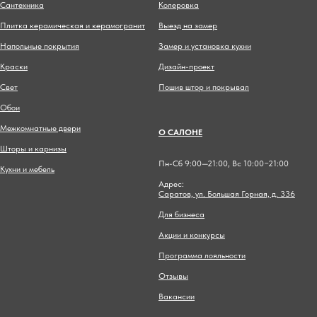
Сантехника
Колеровка
Плитка керамическая и керамогранит
Выезд на замер
Напольные покрытия
Замер и установка кухни
Краски
Дизайн-проект
Свет
Пошив штор и покрывал
Обои
Межкомнатные двери
О САЛОНЕ
Шторы и карнизы
Пн-Сб 9:00—21:00, Вс 10:00−21:00
Кухни и мебель
Адрес:
Саратов, ул. Большая Горная, д. 336
Для бизнеса
Акции и конкурсы
Программа лояльности
Отзывы
Вакансии