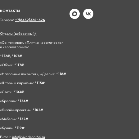
КОНТАКТЫ
Телефон:
+7(8452)325−626
Отделы (добавочный):
«Сантехника», «Плитка керамическая
и керамогранит»:
*
112#,
*
107#
«Обои»: *
117#
«Напольные покрытия», «Двери»: *
118#
«Шторы и карнизы»: *
115#
«Свет»: *
103#
«Краски»: *
124#
«Дизайн-проекты»: *
102#
«Мебель»: *
122#
«Кухни»: *
119#
E-mail:
info@vivadecor64.ru