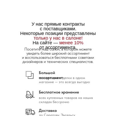
У нас прямые контракты
с поставщиками.
Некоторые позиции представлены
только у нас в салоне!
На сайте —
менее 10%
от ассортимента.
Посетите наш салон, в котором можете
увидеть более широкий ассортимент
и воспользоваться бесплатными советами
дизайнеров и технических специалистов.
Большой
ассортимент
товаров для отделки в одном
магазине — это всегда выгодно
Бесплатное хранение
всех купленных товаров на наших
складах бессрочно
Доставка
по Саратову, Энгельсу