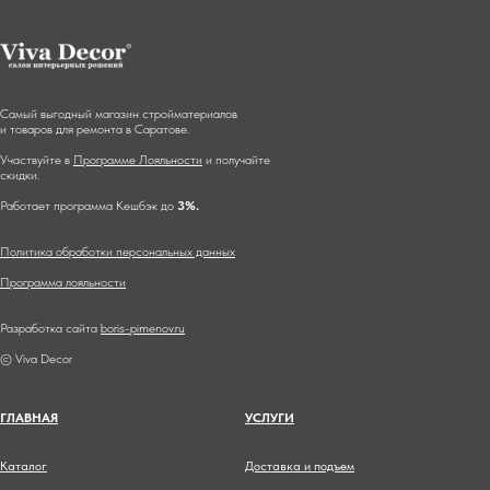
Самый выгодный магазин стройматериалов
и товаров для ремонта в Саратове.
Участвуйте в
Программе Лояльности
и получайте
скидки.
Работает программа Кешбэк до
3%.
Политика обработки персональных данных
Программа лояльности
Разработка сайта
boris-pimenov.ru
© Viva Decor
ГЛАВНА
Я
УСЛУГИ
Каталог
Доставка и подъем