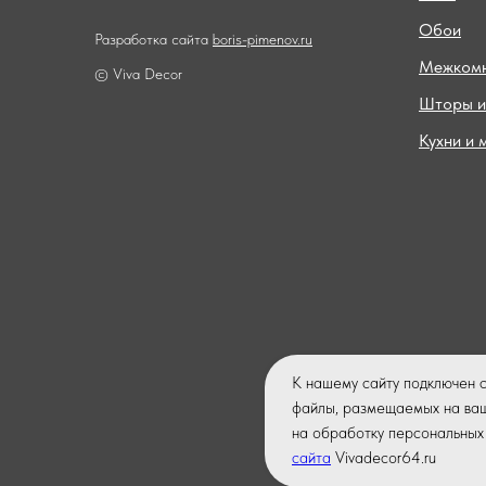
Обои
Разработка сайта
boris-pimenov.ru
Межкомн
© Viva Decor
Шторы и
Кухни и 
К нашему сайту подключен 
файлы, размещаемых на ваш
на обработку персональных 
сайта
Vivadecor64.ru