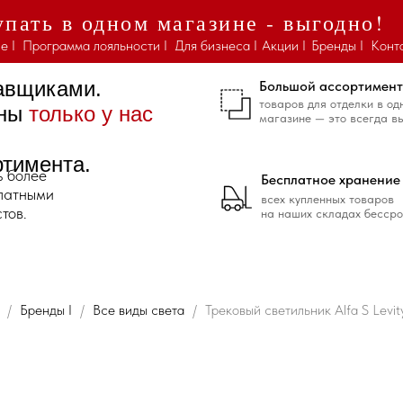
пать в одном магазине - выгодно!
е I
Программа лояльности I
Для бизнеса I
Акции I
Бренды I
Конт
тавщиками.
Большой ассортимент
товаров для отделки в од
ены
только у нас
магазине — это всегда в
ртимента.
ь более
Бесплатное хранение
платными
всех купленных товаров
тов.
на наших складах бессро
Бренды I
Все виды света
Трековый светильник Alfa S Levi