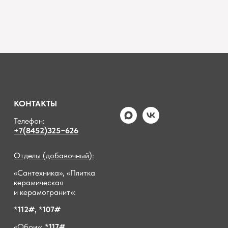
КОНТАКТЫ
Телефон:
+7(8452)325−626
Отделы (добавочный):
«Сантехника», «Плитка
керамическая
и керамогранит»:
*
112#,
*
107#
«Обои»: *
117#