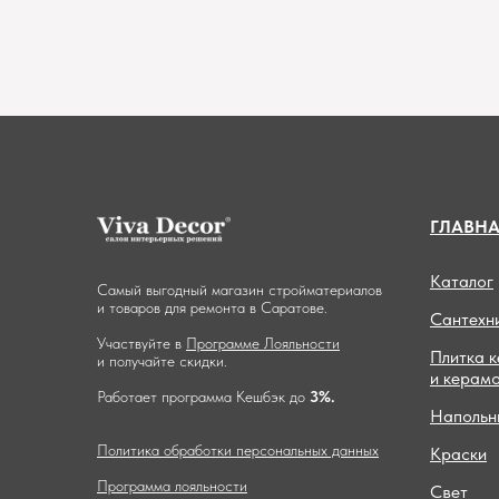
ГЛАВН
Каталог
Самый выгодный магазин стройматериалов
и товаров для ремонта в Саратове.
Сантехн
Участвуйте в
Программе Лояльности
Плитка 
и получайте скидки.
и керам
Работает программа Кешбэк до
3%.
Напольн
Политика обработки персональных данных
Краски
Программа лояльности
Свет