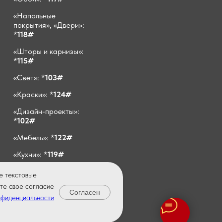
«Напольные
покрытия», «Двери»:
*
118#
«Шторы и карнизы»:
*
115#
«Свет»: *
103#
«Краски»: *
124#
«Дизайн-проекты»:
*
102#
«Мебель»: *
122#
«Кухни»: *
119#
E-mail:
е текстовые
info@vivadecor64.ru
те свое согласие
Согласен
нфиденциальности