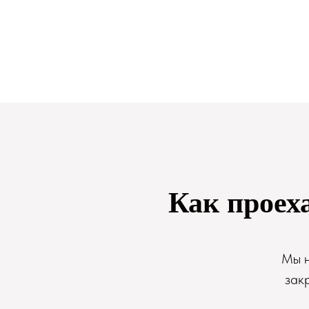
Как проех
Мы н
зак