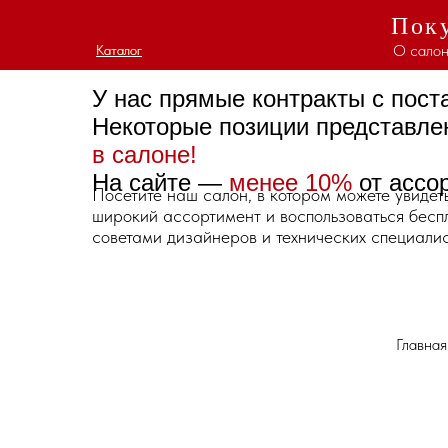
Поку
О салон
Каталог
Каталог
У нас прямые контракты с пос
Некоторые позиции представл
в салоне!
На сайте —
менее 10%
от ассо
Посетите наш салон, в котором можете увидет
широкий ассортимент и воспользоваться бес
советами дизайнеров и технических специалис
Главная