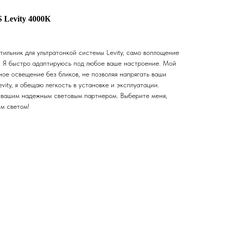
 Levity 4000К
етильник для ультратонкой системы Levity, само воплощение
. Я быстро адаптируюсь под любое ваше настроение. Мой
ое освещение без бликов, не позволяя напрягать ваши
vity, я обещаю легкость в установке и эксплуатации.
у вашим надежным световым партнером. Выберите меня,
м светом!