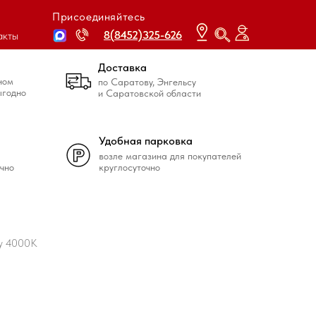
Присоединяйтесь
8(8452)325-626
8(8452)325-626
акты
Доставка
ном
по Саратову, Энгельсу
ыгодно
и Саратовской области
Удобная парковка
возле магазина для покупателей
чно
круглосуточно
ty 4000К