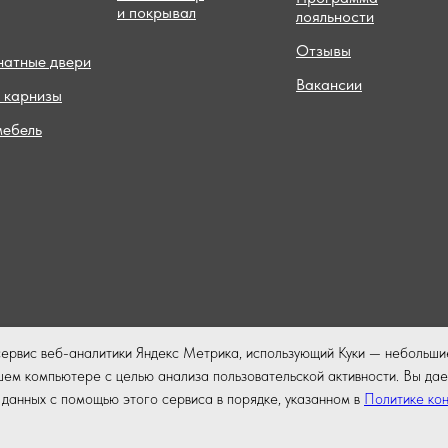
и покрывал
лояльности
Отзывы
атные двери
Вакансии
 карнизы
мебель
сервис веб-аналитики Яндекс Метрика, использующий Куки — небольши
ем компьютере с целью анализа пользовательской активности. Вы дае
данных с помощью этого сервиса в порядке, указанном в
Политике ко