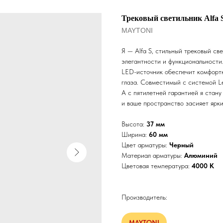
Трековый светильник Alfa S
MAYTONI
Я — Alfa S, стильный трековый св
элегантности и функциональности
LED-источник обеспечит комфортн
глаза. Совместимый с системой Le
А с пятилетней гарантией я стан
и ваше пространство засияет ярки
Высота:
37 мм
Ширина:
60 мм
Цвет арматуры:
Черный
Материал арматуры:
Алюминий
Цветовая температура:
4000 К
Производитель:
MAYTONI