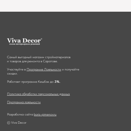
Самый выгодный магазин стройматериалов
и товаров для ремонта в Саратове.
Участвуйте в
Программе Лояльности
и получайте
скидки.
Работает программа Кешбэк до
3%.
Политика обработки персональных данных
Программа лояльности
Разработка сайта
boris-pimenov.ru
© Viva Decor