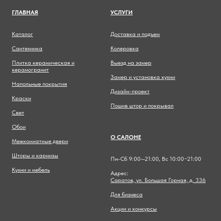
ГЛАВНА
Я
УСЛУГИ
Каталог
Доставка и подъем
Сантехника
Колеровка
Плитка керамическая и
Выезд на замер
керамогранит
Замер и установка кухни
Напольные покрытия
Дизайн-проект
Краски
Пошив штор и покрывал
Свет
Обои
О САЛОНЕ
Межкомнатные двери
Шторы и карнизы
Пн-Сб 9:00—21:00, Вс 10:00−21:00
Кухни и мебель
Адрес:
Саратов, ул. Большая Горная, д. 336
Для бизнеса
Акции и конкурсы