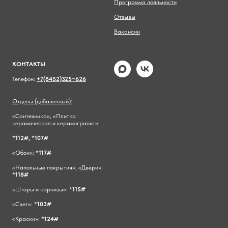
Программа лояльности
Отзывы
Вакансии
КОНТАКТЫ
Телефон:
+7(8452)325−626
Отделы (добавочный):
«Сантехника», «Плитка
керамическая и керамогранит»:
*
112#,
*
107#
«Обои»: *
117#
«Напольные покрытия», «Двери»:
*
118#
«Шторы и карнизы»: *
115#
«Свет»: *
103#
«Краски»: *
124#