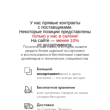
У нас прямые контракты
с поставщиками.
Некоторые позиции представлены
только у нас в салоне!
На сайте —
менее 10%
от ассортимента.
Посетите наш салон, в котором можете
увидеть более широкий ассортимент
и воспользоваться бесплатными советами
дизайнеров и технических специалистов.
Большой
ассортимент
товаров для отделки в одном
магазине — это всегда выгодно
Бесплатное хранение
всех купленных товаров на наших
складах бессрочно
Доставка
по Саратову, Энгельсу