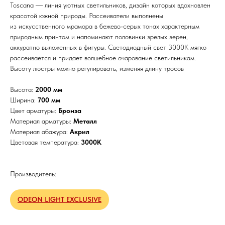
Tosсana ― линия уютных светильников, дизайн которых вдохновлен
красотой южной природы. Рассеиватели выполнены
из искусственного мрамора в бежево-серых тонах характерным
природным принтом и напоминают половинки зрелых зерен,
аккуратно выложенных в фигуры. Светодиодный свет 3000K мягко
рассеивается и придает волшебное очарование светильникам.
Высоту люстры можно регулировать, изменяя длину тросов
Высота:
2000 мм
Ширина:
700 мм
Цвет арматуры:
Бронза
Материал арматуры:
Металл
Материал абажура:
Акрил
Цветовая температура:
3000К
Производитель:
ODEON LIGHT EXCLUSIVE