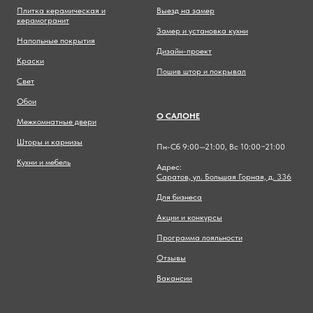
Плитка керамическая и
Выезд на замер
керамогранит
Замер и установка кухни
Напольные покрытия
Дизайн-проект
Краски
Пошив штор и покрывал
Свет
Обои
О САЛОНЕ
Межкомнатные двери
Шторы и карнизы
Пн-Сб 9:00—21:00, Вс 10:00−21:00
Кухни и мебель
Адрес:
Саратов, ул. Большая Горная, д. 336
Для бизнеса
Акции и конкурсы
Программа лояльности
Отзывы
Вакансии