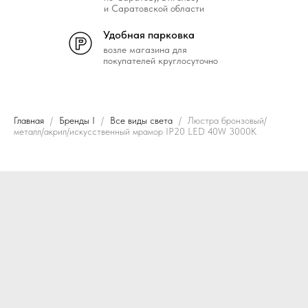
и Саратовской области
Удобная парковка
возле магазина для
покупателей круглосуточно
Главная
Бренды I
Все виды света
Люстра бронзовый/
металл/акрил/искусственный мрамор IP20 LED 40W 3000K