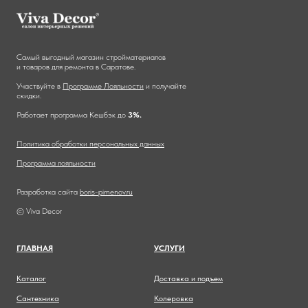
Самый выгодный магазин стройматериалов
и товаров для ремонта в Саратове.
Участвуйте в
Программе Лояльности
и получайте
скидки.
Работает программа Кешбэк до
3%.
Политика обработки персональных данных
Программа лояльности
Разработка сайта
boris-pimenov.ru
© Viva Decor
ГЛАВНА
Я
УСЛУГИ
Каталог
Доставка и подъем
Сантехника
Колеровка