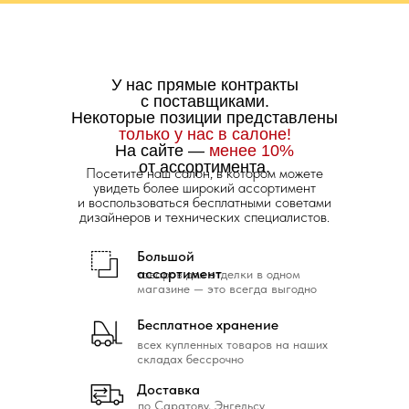
У нас прямые контракты
с поставщиками.
Некоторые позиции представлены
только у нас в салоне!
На сайте —
менее 10%
от ассортимента.
Посетите наш салон, в котором можете
увидеть более широкий ассортимент
и воспользоваться бесплатными советами
дизайнеров и технических специалистов.
Большой
ассортимент
товаров для отделки в одном
магазине — это всегда выгодно
Бесплатное хранение
всех купленных товаров на наших
складах бессрочно
Доставка
по Саратову, Энгельсу