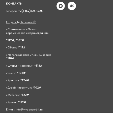
КОНТАКТЫ
Телефон:
+7(8452)325−626
Отделы (добавочный):
«Сантехника», «Плитка
керамическая и керамогранит»:
*
112#,
*
107#
«Обои»: *
117#
«Напольные покрытия», «Двери»:
*
118#
«Шторы и карнизы»: *
115#
«Свет»: *
103#
«Краски»: *
124#
«Дизайн-проекты»: *
102#
«Мебель»: *
122#
«Кухни»: *
119#
E-mail:
info@vivadecor64.ru