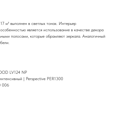
17 м² выполнен в светлых тонах. Интерьер
особенностью является использование в качестве декора
ьными полосами, которые обрамляют зеркала. Аналогичный
бели.
WOOD LV124 NP
интенсивный | Perspective PER1300
0 006