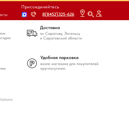
Присоединяйтесь
8(8452)325-626
8(8452)325-626
акты
Доставка
ном
по Саратову, Энгельсу
ыгодно
и Саратовской области
Удобная парковка
возле магазина для покупателей
чно
круглосуточно
пальни