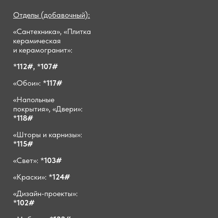
Отделы (добавочный):
«Сантехника», «Плитка
керамическая
и керамогранит»:
*
112#,
*
107#
«Обои»: *
117#
«Напольные
покрытия», «Двери»:
*
118#
«Шторы и карнизы»:
*
115#
«Свет»: *
103#
«Краски»: *
124#
«Дизайн-проекты»:
*
102#