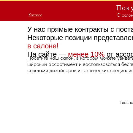
Поку
О салон
Каталог
Каталог
У нас прямые контракты с пос
Некоторые позиции представл
в салоне!
На сайте —
менее 10%
от ассо
Посетите наш салон, в котором можете увидет
широкий ассортимент и воспользоваться бес
советами дизайнеров и технических специалис
Главн