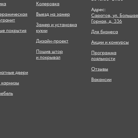
ика
Колеровка
Адрес:
керамическая
Выезд на замер
Саратов, ул. Большая
огранит
Горная, д. 336
Замер и установка
ые покрытия
кухни
Для бизнеса
Дизайн-проект
Акции и конкурсы
Пошив штор
Программа
и покрывал
лояльности
Отзывы
атные двери
Вакансии
 карнизы
мебель