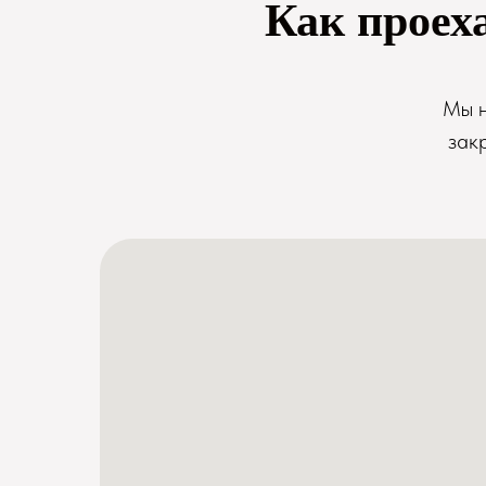
Как проех
Мы н
зак