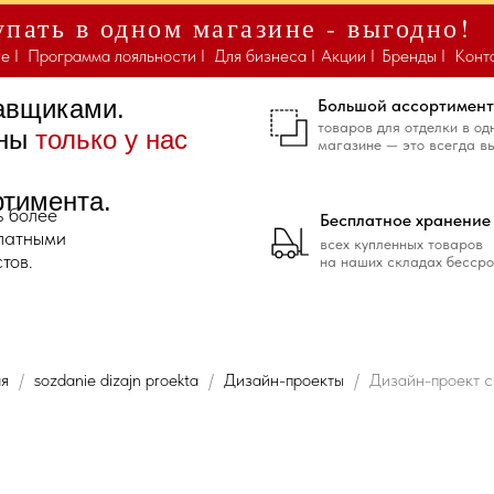
пать в одном магазине - выгодно!
е I
Программа лояльности I
Для бизнеса I
Акции I
Бренды I
Конт
тавщиками.
Большой ассортимент
товаров для отделки в од
ены
только у нас
магазине — это всегда в
ртимента.
ь более
Бесплатное хранение
платными
всех купленных товаров
тов.
на наших складах бессро
ая
sozdanie dizajn proekta
Дизайн-проекты
Дизайн-проект с