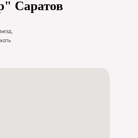
р" Саратов
ъезд,
хать