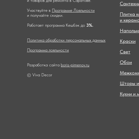
и товаров для ремонта в Саратове.
Сантехн
Участвуйте в
Программе Лояльности
Плитка 
и получайте скидки.
и керам
Работает программа Кешбэк до
3%.
Напольн
Политика обработки персональных данных
Краски
Программа лояльности
Свет
Обои
Разработка сайта
boris-pimenov.ru
Межкомн
© Viva Decor
Шторы и
Кухни и 